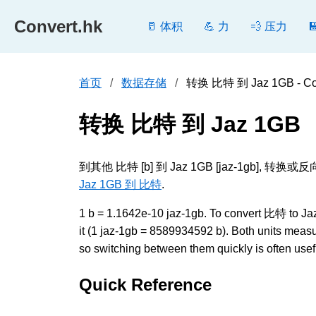
Convert.hk
🥛 体积
💪 力
💨 压力
首页
数据存储
转换 比特 到 Jaz 1GB - Con
转换 比特 到 Jaz 1GB
到其他 比特 [b] 到 Jaz 1GB [jaz-1
Jaz 1GB 到 比特
.
1 b = 1.1642e-10 jaz-1gb. To convert 比特 to Jaz 
it (1 jaz-1gb = 8589934592 b). Both units mea
so switching between them quickly is often usef
Quick Reference