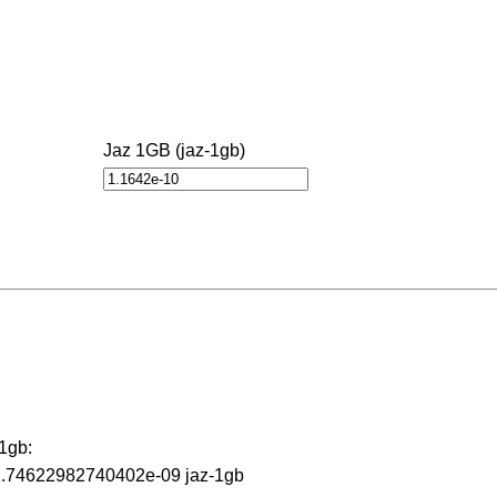
Jaz 1GB (jaz-1gb)
1gb:
 1.74622982740402e-09 jaz-1gb