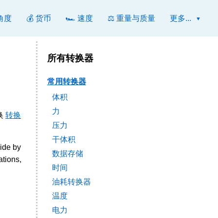
 角度
💰 货币
🏎️ 速度
⚖️ 重量与质量
更多...
所有转换器
常用转换器
体积
力
换
转换
压力
干体积
vide by
数据存储
tions,
时间
油耗转换器
温度
电力