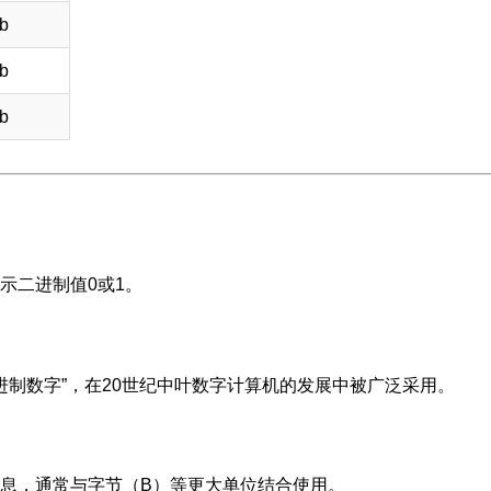
b
b
b
示二进制值0或1。
“二进制数字”，在20世纪中叶数字计算机的发展中被广泛采用。
息，通常与字节（B）等更大单位结合使用。