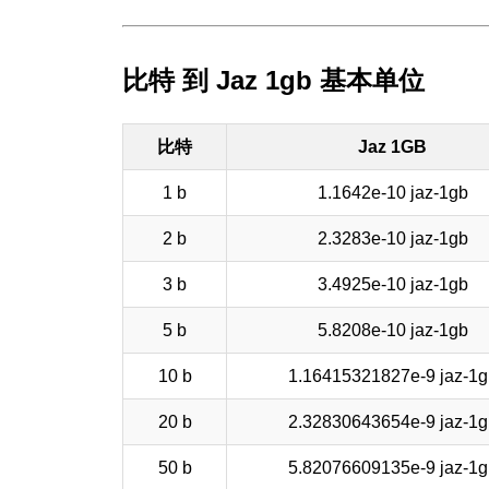
比特 到 Jaz 1gb 基本单位
比特
Jaz 1GB
1 b
1.1642e-10 jaz-1gb
2 b
2.3283e-10 jaz-1gb
3 b
3.4925e-10 jaz-1gb
5 b
5.8208e-10 jaz-1gb
10 b
1.16415321827e-9 jaz-1g
20 b
2.32830643654e-9 jaz-1g
50 b
5.82076609135e-9 jaz-1g