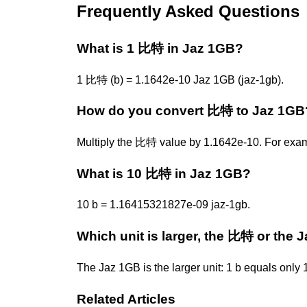
Frequently Asked Questions
What is 1 比特 in Jaz 1GB?
1 比特 (b) = 1.1642e-10 Jaz 1GB (jaz-1gb).
How do you convert 比特 to Jaz 1GB
Multiply the 比特 value by 1.1642e-10. For exa
What is 10 比特 in Jaz 1GB?
10 b = 1.16415321827e-09 jaz-1gb.
Which unit is larger, the 比特 or the 
The Jaz 1GB is the larger unit: 1 b equals only
Related Articles