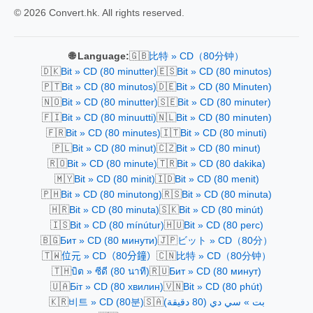
© 2026 Convert.hk. All rights reserved.
🇬🇧
🌐 Language:
比特 » CD（80分钟）
🇩🇰
🇪🇸
Bit » CD (80 minutter)
Bit » CD (80 minutos)
🇵🇹
🇩🇪
Bit » CD (80 minutos)
Bit » CD (80 Minuten)
🇳🇴
🇸🇪
Bit » CD (80 minutter)
Bit » CD (80 minuter)
🇫🇮
🇳🇱
Bit » CD (80 minuutti)
Bit » CD (80 minuten)
🇫🇷
🇮🇹
Bit » CD (80 minutes)
Bit » CD (80 minuti)
🇵🇱
🇨🇿
Bit » CD (80 minut)
Bit » CD (80 minut)
🇷🇴
🇹🇷
Bit » CD (80 minute)
Bit » CD (80 dakika)
🇲🇾
🇮🇩
Bit » CD (80 minit)
Bit » CD (80 menit)
🇵🇭
🇷🇸
Bit » CD (80 minutong)
Bit » CD (80 minuta)
🇭🇷
🇸🇰
Bit » CD (80 minuta)
Bit » CD (80 minút)
🇮🇸
🇭🇺
Bit » CD (80 mínútur)
Bit » CD (80 perc)
🇧🇬
🇯🇵
Бит » CD (80 минути)
ビット » CD（80分）
🇹🇼
🇨🇳
位元 » CD（80分鐘）
比特 » CD（80分钟）
🇹🇭
🇷🇺
บิต » ซีดี (80 นาที)
Бит » CD (80 минут)
🇺🇦
🇻🇳
Біт » CD (80 хвилин)
Bit » CD (80 phút)
🇰🇷
🇸🇦
비트 » CD (80분)
بت » سي دي (80 دقيقة)