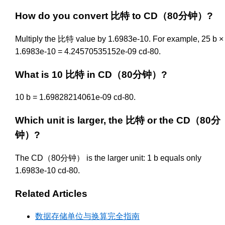
How do you convert 比特 to CD（80分钟）?
Multiply the 比特 value by 1.6983e-10. For example, 25 b ×
1.6983e-10 = 4.24570535152e-09 cd-80.
What is 10 比特 in CD（80分钟）?
10 b = 1.69828214061e-09 cd-80.
Which unit is larger, the 比特 or the CD（80分
钟）?
The CD（80分钟） is the larger unit: 1 b equals only
1.6983e-10 cd-80.
Related Articles
数据存储单位与换算完全指南