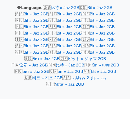
🇬🇧
🇩🇰
🌐 Language:
比特 » Jaz 2GB
Bit » Jaz 2GB
🇪🇸
🇵🇹
🇩🇪
Bit » Jaz 2GB
Bit » Jaz 2GB
Bit » Jaz 2GB
🇳🇴
🇸🇪
🇫🇮
Bit » Jaz 2GB
Bit » Jaz 2GB
Bit » Jaz 2GB
🇳🇱
🇫🇷
🇮🇹
Bit » Jaz 2GB
Bit » Jaz 2GB
Bit » Jaz 2GB
🇵🇱
🇨🇿
🇷🇴
Bit » Jaz 2GB
Bit » Jaz 2GB
Bit » Jaz 2GB
🇹🇷
🇲🇾
🇮🇩
Bit » Jaz 2GB
Bit » Jaz 2GB
Bit » Jaz 2GB
🇵🇭
🇷🇸
🇭🇷
Bit » Jaz 2GB
Bit » Jaz 2GB
Bit » Jaz 2GB
🇸🇰
🇮🇸
🇭🇺
Bit » Jaz 2GB
Bit » Jaz 2GB
Bit » Jaz 2GB
🇧🇬
🇯🇵
Бит » Jaz 2GB
ビット » ジャズ 2GB
🇹🇼
🇨🇳
🇹🇭
位元 » Jaz 2GB
比特 » Jaz 2GB
บิต » แจซ 2GB
🇷🇺
🇺🇦
🇻🇳
Бит » Jaz 2GB
Біт » Jaz 2GB
Bit » Jaz 2GB
🇰🇷
🇸🇦
비트 » 자즈 2GB
بت » جاز 2 جيجابايت
🇬🇷
Μπιτ » Jaz 2GB