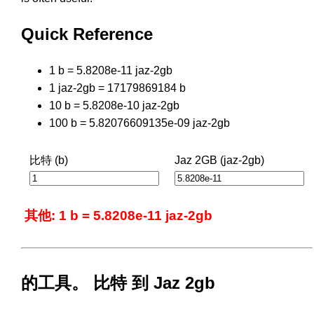
Quick Reference
1 b = 5.8208e-11 jaz-2gb
1 jaz-2gb = 17179869184 b
10 b = 5.8208e-10 jaz-2gb
100 b = 5.82076609135e-09 jaz-2gb
比特 (b)
Jaz 2GB (jaz-2gb)
其他: 1 b = 5.8208e-11 jaz-2gb
的工具。 比特 到 Jaz 2gb