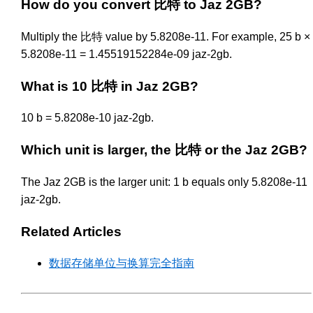
How do you convert 比特 to Jaz 2GB?
Multiply the 比特 value by 5.8208e-11. For example, 25 b ×
5.8208e-11 = 1.45519152284e-09 jaz-2gb.
What is 10 比特 in Jaz 2GB?
10 b = 5.8208e-10 jaz-2gb.
Which unit is larger, the 比特 or the Jaz 2GB?
The Jaz 2GB is the larger unit: 1 b equals only 5.8208e-11
jaz-2gb.
Related Articles
数据存储单位与换算完全指南