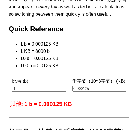
and appear in everyday as well as technical calculations,
so switching between them quickly is often useful.
Quick Reference
1 b = 0.000125 KB
1 KB = 8000 b
10 b = 0.00125 KB
100 b = 0.0125 KB
比特 (b)
千字节（10^3字节） (KB)
其他: 1 b = 0.000125 KB