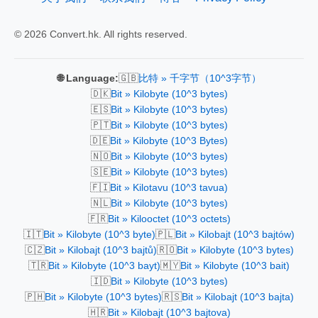
© 2026 Convert.hk. All rights reserved.
🇬🇧
🌐 Language:
比特 » 千字节（10^3字节）
🇩🇰
Bit » Kilobyte (10^3 bytes)
🇪🇸
Bit » Kilobyte (10^3 bytes)
🇵🇹
Bit » Kilobyte (10^3 bytes)
🇩🇪
Bit » Kilobyte (10^3 Bytes)
🇳🇴
Bit » Kilobyte (10^3 bytes)
🇸🇪
Bit » Kilobyte (10^3 bytes)
🇫🇮
Bit » Kilotavu (10^3 tavua)
🇳🇱
Bit » Kilobyte (10^3 bytes)
🇫🇷
Bit » Kilooctet (10^3 octets)
🇮🇹
🇵🇱
Bit » Kilobyte (10^3 byte)
Bit » Kilobajt (10^3 bajtów)
🇨🇿
🇷🇴
Bit » Kilobajt (10^3 bajtů)
Bit » Kilobyte (10^3 bytes)
🇹🇷
🇲🇾
Bit » Kilobyte (10^3 bayt)
Bit » Kilobyte (10^3 bait)
🇮🇩
Bit » Kilobyte (10^3 bytes)
🇵🇭
🇷🇸
Bit » Kilobyte (10^3 bytes)
Bit » Kilobajt (10^3 bajta)
🇭🇷
Bit » Kilobajt (10^3 bajtova)