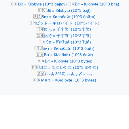
🇸🇰
🇮🇸
Bit » Kilobyte (10^3 bajtov)
Bit » Kilóbyte (10^3 bita)
🇭🇺
Bit » Kilobyte (10^3 bájt)
🇧🇬
Бит » Килобайт (10^3 байта)
🇯🇵
ビット » キロバイト（10^3バイト）
🇹🇼
位元 » 千字節（10^3字節）
🇨🇳
比特 » 千字节（10^3字节）
🇹🇭
บิต » กิโลไบต์ (10^3 ไบต์)
🇷🇺
Бит » Килобайт (10^3 байт)
🇺🇦
Біт » Кілобайт (10^3 байт)
🇻🇳
Bit » Kilobyte (10^3 bytes)
🇰🇷
비트 » 킬로바이트 (10^3 바이트)
🇸🇦
بت » كيلو بايت (10^3 بايت)
🇬🇷
Μπιτ » Χιλιό byte (10^3 bytes)