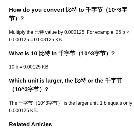
How do you convert 比特 to 千字节（10^3字
节）?
Multiply the 比特 value by 0.000125. For example, 25 b ×
0.000125 = 0.003125 KB.
What is 10 比特 in 千字节（10^3字节）?
10 b = 0.00125 KB.
Which unit is larger, the 比特 or the 千字节
（10^3字节）?
The 千字节（10^3字节） is the larger unit: 1 b equals only
0.000125 KB.
Related Articles