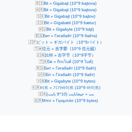
🇷🇸
Bit » Gigabajt (10^9 bajtova)
🇭🇷
Bit » Gigabajt (10^9 bajtova)
🇸🇰
Bit » Gigabajt (10^9 bajtov)
🇮🇸
Bit » Gígabæti (10^9 bætur)
🇭🇺
Bit » Gigabyte (10^9 bájt)
🇧🇬
Бит » Гигабайт (10^9 байта)
🇯🇵
ビット » ギガバイト（10^9バイト）
🇹🇼
位元 » 吉字節（10^9 位元組）
🇨🇳
比特 » 吉字节（10^9字节）
🇹🇭
บิต » กิกะไบต์ (10^9 ไบต์)
🇷🇺
Бит » Гигабайт (10^9 байт)
🇺🇦
Біт » Гігабайт (10^9 байт)
🇻🇳
Bit » Gigabyte (10^9 bytes)
🇰🇷
비트 » 기가바이트 (10^9 바이트)
🇸🇦
بت » جيجابايت (10^9 بايت)
🇬🇷
Μπιτ » Γιγαμπάιτ (10^9 bytes)