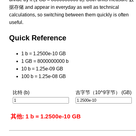
据存储 and appear in everyday as well as technical
calculations, so switching between them quickly is often
useful.
Quick Reference
1 b = 1.2500e-10 GB
1 GB = 8000000000 b
10 b = 1.25e-09 GB
100 b = 1.25e-08 GB
比特 (b)
吉字节（10^9字节） (GB)
其他: 1 b = 1.2500e-10 GB