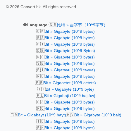
© 2026 Convert.hk. All rights reserved.
🇬🇧
🌐 Language:
比特 » 吉字节（10^9字节）
🇩🇰
Bit » Gigabyte (10^9 bytes)
🇪🇸
Bit » Gigabyte (10^9 bytes)
🇵🇹
Bit » Gigabyte (10^9 bytes)
🇩🇪
Bit » Gigabyte (10^9 Bytes)
🇳🇴
Bit » Gigabyte (10^9 bytes)
🇸🇪
Bit » Gigabyte (10^9 bytes)
🇫🇮
Bit » Gigatavu (10^9 tavua)
🇳🇱
Bit » Gigabyte (10^9 bytes)
🇫🇷
Bit » Gigaoctet (10^9 octets)
🇮🇹
Bit » Gigabyte (10^9 byte)
🇵🇱
Bit » Gigabajt (10^9 bajtów)
🇨🇿
Bit » Gigabyte (10^9 bytes)
🇷🇴
Bit » Gigabyte (10^9 bytes)
🇹🇷
🇲🇾
Bit » Gigabayt (10^9 bayt)
Bit » Gigabyte (10^9 bait)
🇮🇩
Bit » Gigabyte (10^9 bytes)
🇵🇭
Bit » Gigabyte (10^9 bytes)