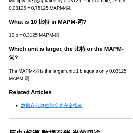
Multiply the 比特 value by 0.03125. For example, 25 b ×
0.03125 = 0.78125 MAPM-词.
What is 10 比特 in MAPM-词?
10 b = 0.3125 MAPM-词.
Which unit is larger, the 比特 or the MAPM-
词?
The MAPM-词 is the larger unit: 1 b equals only 0.03125
MAPM-词.
Related Articles
数据存储单位与换算完全指南