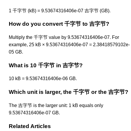
1 千字节 (kB) = 9.53674316406e-07 吉字节 (GB).
How do you convert 千字节 to 吉字节?
Multiply the 千字节 value by 9.53674316406e-07. For
example, 25 kB × 9.53674316406e-07 = 2.38418579102e-
05 GB.
What is 10 千字节 in 吉字节?
10 kB = 9.53674316406e-06 GB.
Which unit is larger, the 千字节 or the 吉字节?
The 吉字节 is the larger unit: 1 kB equals only
9.53674316406e-07 GB.
Related Articles