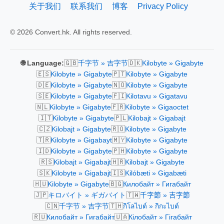
关于我们
联系我们
博客
Privacy Policy
© 2026 Convert.hk. All rights reserved.
🇬🇧
🇩🇰
🌐 Language:
千字节 » 吉字节
Kilobyte » Gigabyte
🇪🇸
🇵🇹
Kilobyte » Gigabyte
Kilobyte » Gigabyte
🇩🇪
🇳🇴
Kilobyte » Gigabyte
Kilobyte » Gigabyte
🇸🇪
🇫🇮
Kilobyte » Gigabyte
Kilotavu » Gigatavu
🇳🇱
🇫🇷
Kilobyte » Gigabyte
Kilobyte » Gigaoctet
🇮🇹
🇵🇱
Kilobyte » Gigabyte
Kilobajt » Gigabajt
🇨🇿
🇷🇴
Kilobajt » Gigabyte
Kilobyte » Gigabyte
🇹🇷
🇲🇾
Kilobyte » Gigabayt
Kilobyte » Gigabyte
🇮🇩
🇵🇭
Kilobyte » Gigabyte
Kilobyte » Gigabyte
🇷🇸
🇭🇷
Kilobajt » Gigabajt
Kilobajt » Gigabyte
🇸🇰
🇮🇸
Kilobyte » Gigabajt
Kilóbæti » Gigabæti
🇭🇺
🇧🇬
Kilobyte » Gigabyte
Килобайт » Гигабайт
🇯🇵
🇹🇼
キロバイト » ギガバイト
千字節 » 吉字節
🇨🇳
🇹🇭
千字节 » 吉字节
กิโลไบต์ » กิกะไบต์
🇷🇺
🇺🇦
Килобайт » Гигабайт
Кілобайт » Гігабайт