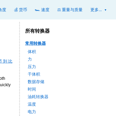
 角度
💰 货币
🏎️ 速度
⚖️ 重量与质量
更多...
所有转换器
常用转换器
体积
力
 到 比
压力
干体积
oth
数据存储
uickly
时间
油耗转换器
温度
电力