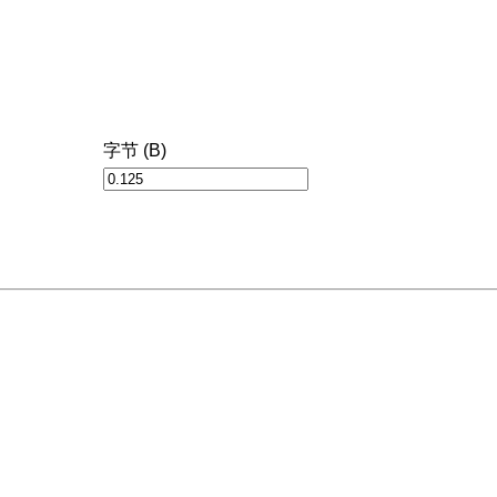
字节 (B)