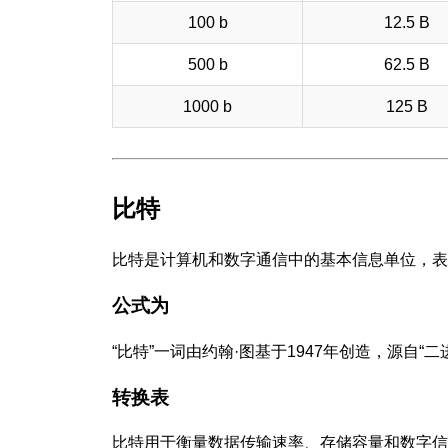
100 b
12.5 B
500 b
62.5 B
1000 b
125 B
比特
比特是计算机和数字通信中的基本信息单位，表
公式为
“比特”一词由约翰·图基于1947年创造，源自
转换表
比特用于衡量数据传输速率、存储容量和数字信