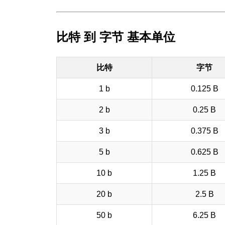
比特 到 字节 基本单位
比特
字节
1 b
0.125 B
2 b
0.25 B
3 b
0.375 B
5 b
0.625 B
10 b
1.25 B
20 b
2.5 B
50 b
6.25 B