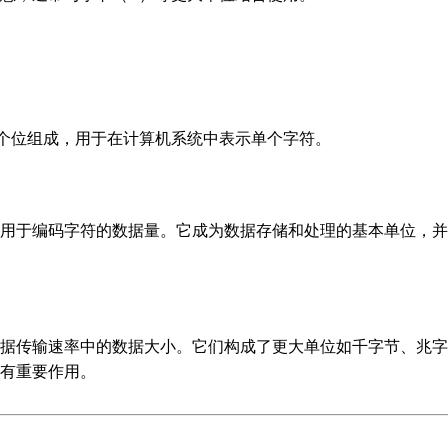
个位组成，用于在计算机系统中表示单个字符。
用于编码字符的数据量。它成为数据存储和处理的基本单位，并
据传输速率中的数据大小。它们构成了更大单位如千字节、兆字
有重要作用。