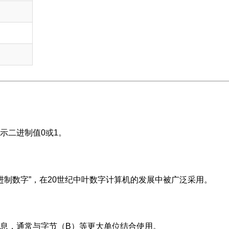
示二进制值0或1。
“二进制数字”，在20世纪中叶数字计算机的发展中被广泛采用。
息，通常与字节（B）等更大单位结合使用。