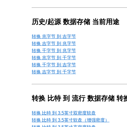
历史/起源 数据存储 当前用途
转换 兆字节 到 吉字节
转换 吉字节 到 兆字节
转换 千字节 到 兆字节
转换 兆字节 到 千字节
转换 千字节 到 吉字节
转换 吉字节 到 千字节
转换 比特 到 流行 数据存储 转
转换 比特 到 3.5英寸双密度软盘
转换 比特 到 3.5英寸软盘（增强密度）