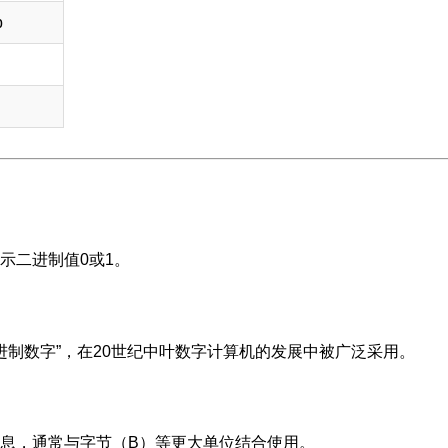
b
示二进制值0或1。
“二进制数字”，在20世纪中叶数字计算机的发展中被广泛采用。
息，通常与字节（B）等更大单位结合使用。