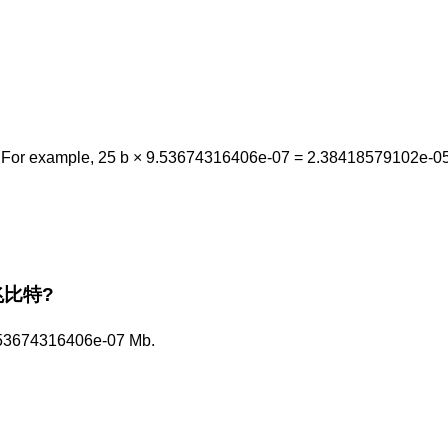
 For example, 25 b × 9.53674316406e-07 = 2.38418579102e-0
e 兆比特?
9.53674316406e-07 Mb.