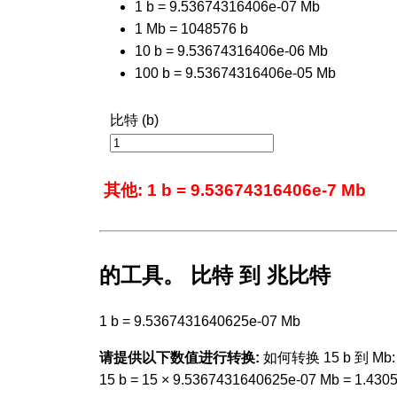
1 b = 9.53674316406e-07 Mb
1 Mb = 1048576 b
10 b = 9.53674316406e-06 Mb
100 b = 9.53674316406e-05 Mb
比特 (b)
其他: 1 b = 9.53674316406e-7 Mb
的工具。 比特 到 兆比特
1 b = 9.5367431640625e-07 Mb
请提供以下数值进行转换:
如何转换 15 b 到 Mb:
15 b = 15 × 9.5367431640625e-07 Mb = 1.43