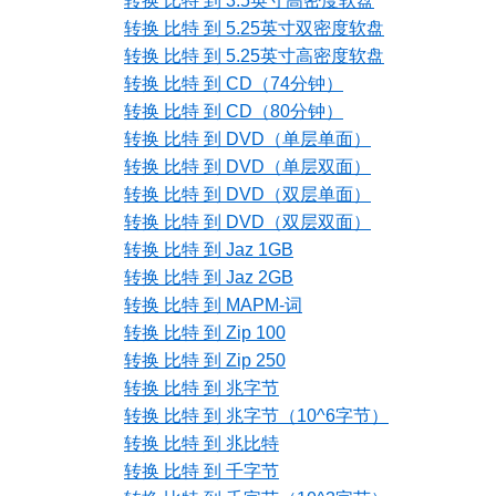
转换 比特 到 3.5英寸高密度软盘
转换 比特 到 5.25英寸双密度软盘
转换 比特 到 5.25英寸高密度软盘
转换 比特 到 CD（74分钟）
转换 比特 到 CD（80分钟）
转换 比特 到 DVD（单层单面）
转换 比特 到 DVD（单层双面）
转换 比特 到 DVD（双层单面）
转换 比特 到 DVD（双层双面）
转换 比特 到 Jaz 1GB
转换 比特 到 Jaz 2GB
转换 比特 到 MAPM-词
转换 比特 到 Zip 100
转换 比特 到 Zip 250
转换 比特 到 兆字节
转换 比特 到 兆字节（10^6字节）
转换 比特 到 兆比特
转换 比特 到 千字节