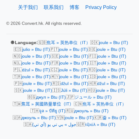
关于我们
联系我们
博客
Privacy Policy
© 2026 Convert.hk. All rights reserved.
🇬🇧
🇩🇰
🌐 Language:
焦耳 » 英热单位（IT）
joule » Btu (IT)
🇪🇸
🇵🇹
🇩🇪
julio » Btu (IT)
joule » Btu (IT)
joule » Btu (IT)
🇳🇴
🇸🇪
🇫🇮
joule » Btu (IT)
joule » Btu (IT)
joule » Btu (IT)
🇳🇱
🇫🇷
🇮🇹
joule » Btu (IT)
joule » Btu (IT)
joule » Btu (IT)
🇵🇱
🇨🇿
🇷🇴
dżul » Btu (IT)
joule » Btu (IT)
joule » Btu (IT)
🇹🇷
🇲🇾
🇮🇩
joule » Btu (IT)
joule » Btu (IT)
joule » Btu (IT)
🇵🇭
🇷🇸
🇭🇷
joule » Btu (IT)
džul » Btu (IT)
džul » Btu (IT)
🇸🇰
🇮🇸
🇭🇺
joule » Btu (IT)
Júli » Btu (IT)
joule » Btu (IT)
🇧🇬
🇯🇵
джул » Btu (IT)
ジュール » Btu (IT)
🇹🇼
🇨🇳
焦耳 » 英國熱量單位（IT）
焦耳 » 英热单位（IT）
🇹🇭
🇷🇺
จูล » บีทียู (IT)
джоуль » Btu (IT)
🇺🇦
🇻🇳
🇰🇷
джоуль » Btu (IT)
joule » Btu (IT)
줄 » Btu (IT)
🇸🇦
🇬🇷
جول » بي تي يو (آي تي)
τζούλ » Btu (IT)