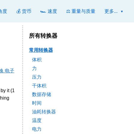
 角度
💰 货币
🏎️ 速度
⚖️ 重量与质量
更多...
所有转换器
常用转换器
体积
力
换 电子
压力
干体积
y it (1
数据存储
ching
时间
油耗转换器
温度
电力