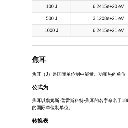
100 J
6.2415e+20 eV
500 J
3.1208e+21 eV
1000 J
6.2415e+21 eV
焦耳
焦耳（J）是国际单位制中能量、功和热的单位
公式为
焦耳以詹姆斯·普雷斯科特·焦耳的名字命名于1
的国际单位制单位。
转换表