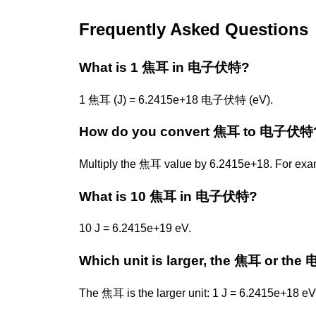
Frequently Asked Questions
What is 1 焦耳 in 电子伏特?
1 焦耳 (J) = 6.2415e+18 电子伏特 (eV).
How do you convert 焦耳 to 电子伏特
Multiply the 焦耳 value by 6.2415e+18. For exa
What is 10 焦耳 in 电子伏特?
10 J = 6.2415e+19 eV.
Which unit is larger, the 焦耳 or t
The 焦耳 is the larger unit: 1 J = 6.2415e+18 eV