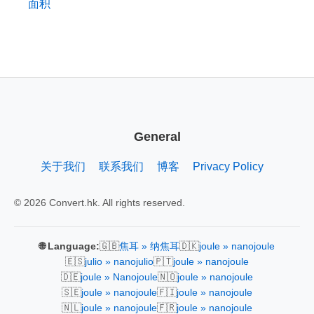
面积
General
关于我们
联系我们
博客
Privacy Policy
© 2026 Convert.hk. All rights reserved.
🇬🇧
🇩🇰
🌐 Language:
焦耳 » 纳焦耳
joule » nanojoule
🇪🇸
🇵🇹
julio » nanojulio
joule » nanojoule
🇩🇪
🇳🇴
joule » Nanojoule
joule » nanojoule
🇸🇪
🇫🇮
joule » nanojoule
joule » nanojoule
🇳🇱
🇫🇷
joule » nanojoule
joule » nanojoule