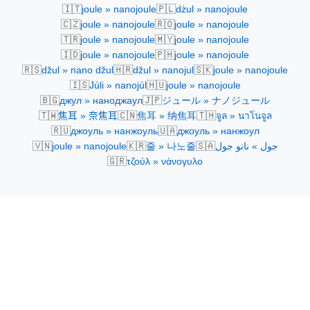
🇮🇹
🇵🇱
joule » nanojoule
dżul » nanojoule
🇨🇿
🇷🇴
joule » nanojoule
joule » nanojoule
🇹🇷
🇲🇾
joule » nanojoule
joule » nanojoule
🇮🇩
🇵🇭
joule » nanojoule
joule » nanojoule
🇷🇸
🇭🇷
🇸🇰
džul » nano džul
džul » nanojul
joule » nanojoule
🇮🇸
🇭🇺
Júli » nanojúl
joule » nanojoule
🇧🇬
🇯🇵
джул » наноджаул
ジュール » ナノジュール
🇹🇼
🇨🇳
🇹🇭
焦耳 » 奈焦耳
焦耳 » 纳焦耳
จูล » นาโนจูล
🇷🇺
🇺🇦
джоуль » нанжоуль
джоуль » нанжоул
🇻🇳
🇰🇷
🇸🇦
joule » nanojoule
줄 » 나노줄
جول » نانو جول
🇬🇷
τζούλ » νάνoγυλο