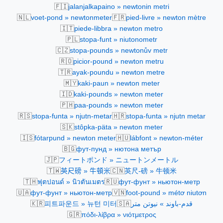
🇫🇮
jalanjalkapaino » newtonin metri
🇳🇱
🇫🇷
voet-pond » newtonmeter
pied-livre » newton mètre
🇮🇹
piede-libbra » newton metro
🇵🇱
stopa-funt » niutonometr
🇨🇿
stopa-pounds » newtonův metr
🇷🇴
picior-pound » newton metru
🇹🇷
ayak-poundu » newton metre
🇲🇾
kaki-paun » newton meter
🇮🇩
kaki-pounds » newton meter
🇵🇭
paa-pounds » newton meter
🇷🇸
🇭🇷
stopa-funta » njutn-metar
stopa-funta » njutn metar
🇸🇰
stôpka-päta » newton meter
🇮🇸
🇭🇺
fótarpund » newton meter
lábfont » newton-méter
🇧🇬
фут-пунд » нютона метър
🇯🇵
フィートポンド » ニュートンメートル
🇹🇼
🇨🇳
英尺磅 » 牛頓米
英尺-磅 » 牛顿米
🇹🇭
🇷🇺
ฟุตปอนด์ » นิวตันเมตร
фут-фунт » ньютон-метр
🇺🇦
🇻🇳
фут-фунт » ньютон-метр
foot-pound » métơ niutơn
🇰🇷
🇸🇦
피트파운드 » 뉴턴 미터
قدم-باوند » نيوتن متر
🇬🇷
πόδι-λίβρα » νιότμετρος