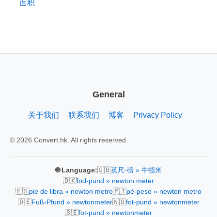
面积
General
关于我们
联系我们
博客
Privacy Policy
© 2026 Convert.hk. All rights reserved.
🇬🇧
🌐 Language:
英尺-磅 » 牛顿米
🇩🇰
fod-pund » newton meter
🇪🇸
🇵🇹
pie de libra » newton metro
pé-peso » newton metro
🇩🇪
🇳🇴
Fuß-Pfund » newtonmeter
fot-pund » newtonmeter
🇸🇪
fot-pund » newtonmeter