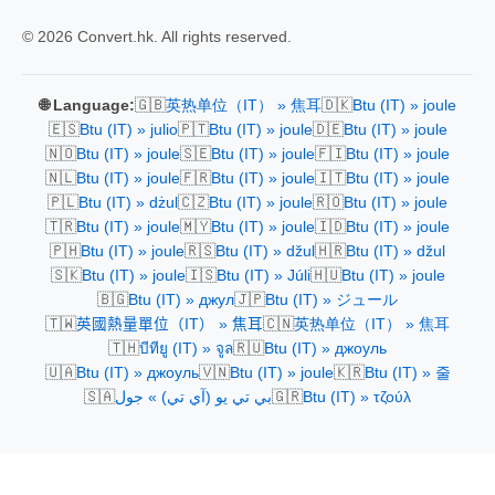
© 2026 Convert.hk. All rights reserved.
🇬🇧
🇩🇰
🌐 Language:
英热单位（IT） » 焦耳
Btu (IT) » joule
🇪🇸
🇵🇹
🇩🇪
Btu (IT) » julio
Btu (IT) » joule
Btu (IT) » joule
🇳🇴
🇸🇪
🇫🇮
Btu (IT) » joule
Btu (IT) » joule
Btu (IT) » joule
🇳🇱
🇫🇷
🇮🇹
Btu (IT) » joule
Btu (IT) » joule
Btu (IT) » joule
🇵🇱
🇨🇿
🇷🇴
Btu (IT) » dżul
Btu (IT) » joule
Btu (IT) » joule
🇹🇷
🇲🇾
🇮🇩
Btu (IT) » joule
Btu (IT) » joule
Btu (IT) » joule
🇵🇭
🇷🇸
🇭🇷
Btu (IT) » joule
Btu (IT) » džul
Btu (IT) » džul
🇸🇰
🇮🇸
🇭🇺
Btu (IT) » joule
Btu (IT) » Júli
Btu (IT) » joule
🇧🇬
🇯🇵
Btu (IT) » джул
Btu (IT) » ジュール
🇹🇼
🇨🇳
英國熱量單位（IT） » 焦耳
英热单位（IT） » 焦耳
🇹🇭
🇷🇺
บีทียู (IT) » จูล
Btu (IT) » джоуль
🇺🇦
🇻🇳
🇰🇷
Btu (IT) » джоуль
Btu (IT) » joule
Btu (IT) » 줄
🇸🇦
🇬🇷
بي تي يو (آي تي) » جول
Btu (IT) » τζούλ