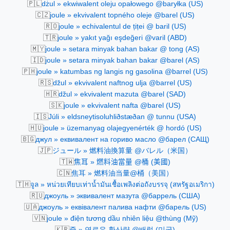
🇵🇱
dżul » ekwiwalent oleju opałowego @baryłka (US)
🇨🇿
joule » ekvivalent topného oleje @barel (US)
🇷🇴
joule » echivalentul de țiței @ baril (US)
🇹🇷
joule » yakıt yağı eşdeğeri @varil (ABD)
🇲🇾
joule » setara minyak bahan bakar @ tong (AS)
🇮🇩
joule » setara minyak bahan bakar @barel (AS)
🇵🇭
joule » katumbas ng langis ng gasolina @barrel (US)
🇷🇸
džul » ekvivalent naftnog ulja @barrel (US)
🇭🇷
džul » ekvivalent mazuta @barel (SAD)
🇸🇰
joule » ekvivalent nafta @barel (US)
🇮🇸
Júli » eldsneytisoluhliðstæðan @ tunnu (USA)
🇭🇺
joule » üzemanyag olajegyenérték @ hordó (US)
🇧🇬
джул » еквивалент на гориво масло @барел (САЩ)
🇯🇵
ジュール » 燃料油換算量 @バレル（米国）
🇹🇼
焦耳 » 燃料油當量 @桶 (美國)
🇨🇳
焦耳 » 燃料油当量@桶（美国）
🇹🇭
จูล » หน่วยเทียบเท่าน้ำมันเชื้อเพลิงต่อถังบรรจุ (สหรัฐอเมริกา)
🇷🇺
джоуль » эквивалент мазута @баррель (США)
🇺🇦
джоуль » еквівалент палива нафти @барель (US)
🇻🇳
joule » điện tương dầu nhiên liệu @thùng (Mỹ)
🇰🇷
줄 » 연료유 환산량 @배럴 (미국)