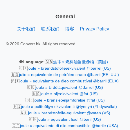
General
关于我们
联系我们
博客
Privacy Policy
© 2026 Convert.hk. All rights reserved.
🇬🇧
🌐 Language:
焦耳 » 燃料油当量@桶（美国）
🇩🇰
joule » brændstofolieækvivalent @barrel (US)
🇪🇸
julio » equivalente de petróleo crudo @barril (EE. UU.)
🇵🇹
joule » equivalente de óleo combustível @barril (EUA)
🇩🇪
joule » Erdöläquivalent @Barrel (US)
🇳🇴
joule » oljeekvivalent @fat (US)
🇸🇪
joule » bränsleoeljämförelse @fat (US)
🇫🇮
joule » polttoöljyn ekvivalentti @tynnyri (Yhdysvallat)
🇳🇱
joule » brandstofolie-equivalent @vaten (VS)
🇫🇷
joule » équivalent fioul @baril (US)
🇮🇹
joule » equivalente di olio combustibile @barile (USA)