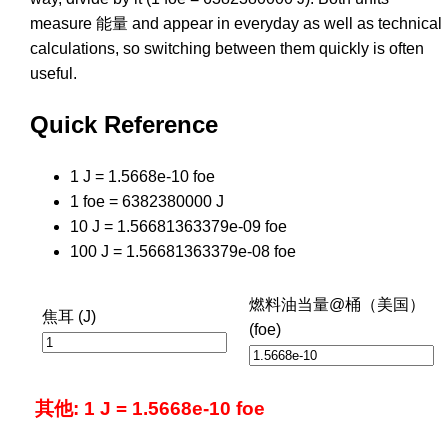
measure 能量 and appear in everyday as well as technical
calculations, so switching between them quickly is often
useful.
Quick Reference
1 J = 1.5668e-10 foe
1 foe = 6382380000 J
10 J = 1.56681363379e-09 foe
100 J = 1.56681363379e-08 foe
燃料油当量@桶（美国）
焦耳 (J)
(foe)
其他: 1 J = 1.5668e-10 foe