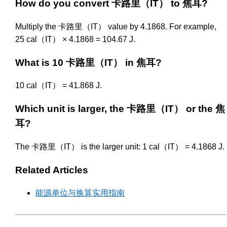
How do you convert 卡路里（IT） to 焦耳?
Multiply the 卡路里（IT） value by 4.1868. For example,
25 cal（IT） × 4.1868 = 104.67 J.
What is 10 卡路里（IT） in 焦耳?
10 cal（IT） = 41.868 J.
Which unit is larger, the 卡路里（IT） or the 焦
耳?
The 卡路里（IT） is the larger unit: 1 cal（IT） = 4.1868 J.
Related Articles
能源单位与换算实用指南