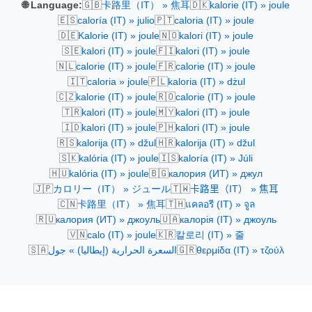
🇬🇧
🇩🇰
🌐 Language:
卡路里（IT） » 焦耳
kalorie (IT) » joule
🇪🇸
🇵🇹
caloría (IT) » julio
caloria (IT) » joule
🇩🇪
🇳🇴
Kalorie (IT) » joule
kalori (IT) » joule
🇸🇪
🇫🇮
kalori (IT) » joule
kalori (IT) » joule
🇳🇱
🇫🇷
calorie (IT) » joule
calorie (IT) » joule
🇮🇹
🇵🇱
caloria » joule
kaloria (IT) » dżul
🇨🇿
🇷🇴
kalorie (IT) » joule
calorie (IT) » joule
🇹🇷
🇲🇾
kalori (IT) » joule
kalori (IT) » joule
🇮🇩
🇵🇭
kalori (IT) » joule
kalori (IT) » joule
🇷🇸
🇭🇷
kalorija (IT) » džul
kalorija (IT) » džul
🇸🇰
🇮🇸
kalória (IT) » joule
kaloría (IT) » Júli
🇭🇺
🇧🇬
kalória (IT) » joule
калория (ИТ) » джул
🇯🇵
🇹🇼
カロリー（IT） » ジュール
卡路里（IT） » 焦耳
🇨🇳
🇹🇭
卡路里（IT） » 焦耳
แคลอรี (IT) » จูล
🇷🇺
🇺🇦
калория (ИТ) » джоуль
калорія (IT) » джоуль
🇻🇳
🇰🇷
calo (IT) » joule
칼로리 (IT) » 줄
🇸🇦
🇬🇷
السعرة الحرارية (إيطاليا) » جول
θερμίδα (IT) » τζούλ