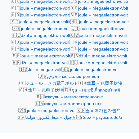
🇩🇰
🇪🇸
joule » megaelectron-volt
julio » megaelectronvoltio
🇵🇹
🇩🇪
joule » megaelectron-volt
joule » Megaelektron-Volt
🇳🇴
🇸🇪
joule » megaelectron-volt
joule » megaelectron-volt
🇫🇮
🇳🇱
joule » megaelektronivoltit
joule » megaelectron-volt
🇫🇷
🇮🇹
joule » mégaélectron-volt
joule » megaelettronvolt
🇵🇱
🇨🇿
dżul » megaelektron-wolt
joule » megaelektronvolt
🇷🇴
🇹🇷
joule » megaelectron-volt
joule » megaelectron-volt
🇲🇾
🇮🇩
joule » megaelectron-volt
joule » megaelectron-volt
🇵🇭
🇷🇸
joule » megaelectron-volt
džul » megaelektron-volt
🇭🇷
🇸🇰
džul » megaelektron-volt
joule » megaelektrón-volt
🇮🇸
🇭🇺
Júli » megae-volt
joule » megaelectron-volt
🇧🇬
джул » мегаелектрон-волт
🇯🇵
🇹🇼
ジュール » メガ電子ボルト
焦耳 » 兆電子伏特
🇨🇳
🇹🇭
焦耳 » 兆电子伏特
จูล » เมกะอิเล็กตรอนโวลต์
🇷🇺
джоуль » мегаэлектронвольт
🇺🇦
джоуль » мегаелектрон-вольт
🇻🇳
🇰🇷
joule » megaelectron-volt
줄 » 메가전자볼트
🇸🇦
🇬🇷
جول » ميغا إلكترون فولت
τζούλ » μεγαεκτοβόλτ