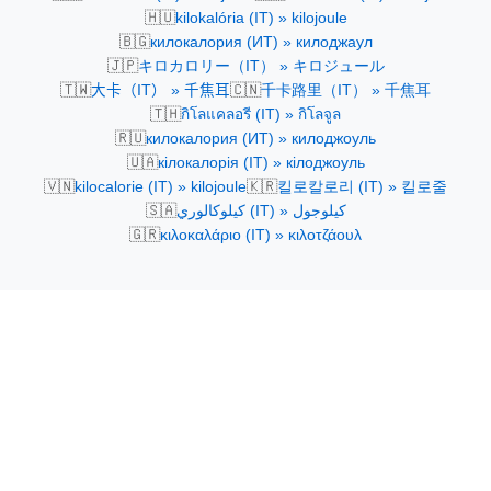
🇭🇺
kilokalória (IT) » kilojoule
🇧🇬
килокалория (ИТ) » килоджаул
🇯🇵
キロカロリー（IT） » キロジュール
🇹🇼
🇨🇳
大卡（IT） » 千焦耳
千卡路里（IT） » 千焦耳
🇹🇭
กิโลแคลอรี (IT) » กิโลจูล
🇷🇺
килокалория (ИТ) » килоджоуль
🇺🇦
кілокалорія (IT) » кілоджоуль
🇻🇳
🇰🇷
kilocalorie (IT) » kilojoule
킬로칼로리 (IT) » 킬로줄
🇸🇦
كيلوكالوري (IT) » كيلوجول
🇬🇷
κιλοκαλάριο (IT) » κιλοτζάουλ