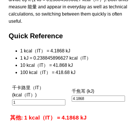
measure 能量 and appear in everyday as well as technical
calculations, so switching between them quickly is often
useful.
Quick Reference
1 kcal（IT） = 4.1868 kJ
1 kJ = 0.238845896627 kcal（IT）
10 kcal（IT） = 41.868 kJ
100 kcal（IT） = 418.68 kJ
千卡路里（IT）
千焦耳 (kJ)
(kcal（IT）)
其他: 1 kcal（IT） = 4.1868 kJ