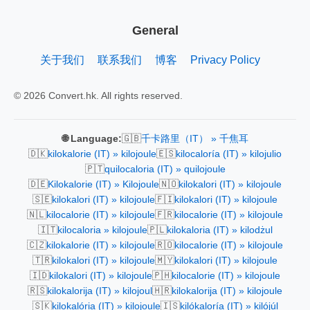
General
关于我们
联系我们
博客
Privacy Policy
© 2026 Convert.hk. All rights reserved.
🇬🇧
🌐 Language:
千卡路里（IT） » 千焦耳
🇩🇰
🇪🇸
kilokalorie (IT) » kilojoule
kilocaloría (IT) » kilojulio
🇵🇹
quilocaloria (IT) » quilojoule
🇩🇪
🇳🇴
Kilokalorie (IT) » Kilojoule
kilokalori (IT) » kilojoule
🇸🇪
🇫🇮
kilokalori (IT) » kilojoule
kilokalori (IT) » kilojoule
🇳🇱
🇫🇷
kilocalorie (IT) » kilojoule
kilocalorie (IT) » kilojoule
🇮🇹
🇵🇱
kilocaloria » kilojoule
kilokaloria (IT) » kilodżul
🇨🇿
🇷🇴
kilokalorie (IT) » kilojoule
kilocalorie (IT) » kilojoule
🇹🇷
🇲🇾
kilokalori (IT) » kilojoule
kilokalori (IT) » kilojoule
🇮🇩
🇵🇭
kilokalori (IT) » kilojoule
kilocalorie (IT) » kilojoule
🇷🇸
🇭🇷
kilokalorija (IT) » kilojoul
kilokalorija (IT) » kilojoule
🇸🇰
🇮🇸
kilokalória (IT) » kilojoule
kilókaloría (IT) » kilójúl