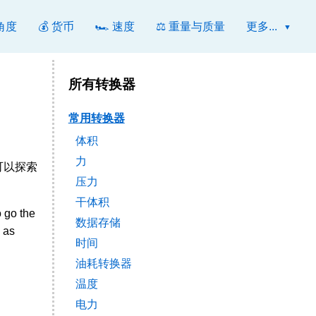
 角度
💰 货币
🏎️ 速度
⚖️ 重量与质量
更多...
所有转换器
常用转换器
体积
力
还可以探索
压力
干体积
 go the
数据存储
 as
时间
油耗转换器
温度
电力