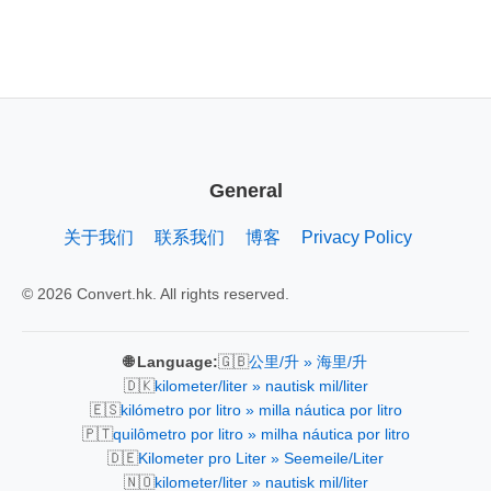
General
关于我们
联系我们
博客
Privacy Policy
© 2026 Convert.hk. All rights reserved.
🇬🇧
🌐 Language:
公里/升 » 海里/升
🇩🇰
kilometer/liter » nautisk mil/liter
🇪🇸
kilómetro por litro » milla náutica por litro
🇵🇹
quilômetro por litro » milha náutica por litro
🇩🇪
Kilometer pro Liter » Seemeile/Liter
🇳🇴
kilometer/liter » nautisk mil/liter