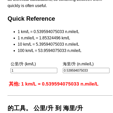
quickly is often useful.
Quick Reference
1 km/L = 0.539594075033 n.mile/L
1 n.mile/L = 1.85324496 km/L
10 km/L = 5.39594075033 n.mile/L
100 km/L = 53.9594075033 n.mile/L
公里/升 (km/L)
海里/升 (n.mile/L)
其他: 1 km/L = 0.539594075033 n.mile/L
的工具。 公里/升 到 海里/升