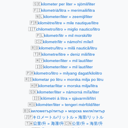
🇸🇪
kilometer per liter » sjömil/liter
🇫🇮
kilometriä/litra » merimaili/litra
🇳🇱
kilometer/liter » zeemijl/liter
🇫🇷
kilomètre/litre » mile nautique/litre
🇮🇹
chilometro/litro » miglio nautico/litro
🇵🇱
kilometr/litr » mil morski/litr
🇨🇿
kilometr/litr » námořní míle/l
🇷🇴
kilometru/litru » milă nautică/litru
🇹🇷
kilometre/litre » deniz mili/litre
🇲🇾
kilometer/liter » mil laut/liter
🇮🇩
kilometer/liter » mil laut/liter
🇵🇭
kilometro/litro » milyang dagat/kilolitro
🇷🇸
kilometar po litru » morska milja po litru
🇭🇷
kilometar/litar » morska milja/litra
🇸🇰
kilometer/liter » námorná míľa/liter
🇮🇸
kílómetri á lítra » sjávarmíli/lítri
🇭🇺
kilométer/liter » tengeri mérföld/liter
🇧🇬
километър/литър » морска миля/литър
🇯🇵
キロメートル/リットル » 海里/リットル
🇹🇼
🇨🇳
公里/升 » 海浬/升
公里/升 » 海里/升