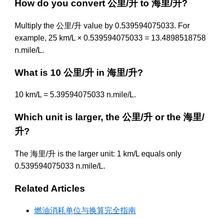
How do you convert 公里/升 to 海里/升?
Multiply the 公里/升 value by 0.539594075033. For
example, 25 km/L × 0.539594075033 = 13.4898518758
n.mile/L.
What is 10 公里/升 in 海里/升?
10 km/L = 5.39594075033 n.mile/L.
Which unit is larger, the 公里/升 or the 海里/
升?
The 海里/升 is the larger unit: 1 km/L equals only
0.539594075033 n.mile/L.
Related Articles
燃油消耗单位与换算完全指南