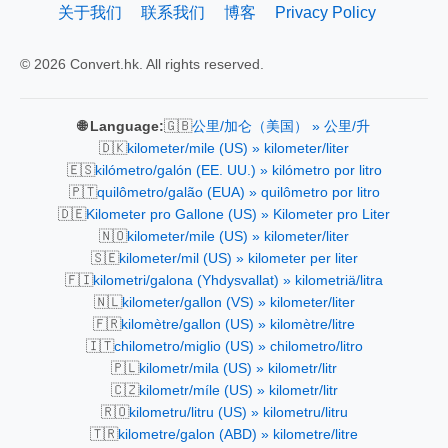
关于我们
联系我们
博客
Privacy Policy
© 2026 Convert.hk. All rights reserved.
🇬🇧
🌐 Language:
公里/加仑（美国） » 公里/升
🇩🇰
kilometer/mile (US) » kilometer/liter
🇪🇸
kilómetro/galón (EE. UU.) » kilómetro por litro
🇵🇹
quilômetro/galão (EUA) » quilômetro por litro
🇩🇪
Kilometer pro Gallone (US) » Kilometer pro Liter
🇳🇴
kilometer/mile (US) » kilometer/liter
🇸🇪
kilometer/mil (US) » kilometer per liter
🇫🇮
kilometri/galona (Yhdysvallat) » kilometriä/litra
🇳🇱
kilometer/gallon (VS) » kilometer/liter
🇫🇷
kilomètre/gallon (US) » kilomètre/litre
🇮🇹
chilometro/miglio (US) » chilometro/litro
🇵🇱
kilometr/mila (US) » kilometr/litr
🇨🇿
kilometr/míle (US) » kilometr/litr
🇷🇴
kilometru/litru (US) » kilometru/litru
🇹🇷
kilometre/galon (ABD) » kilometre/litre