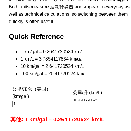
Both units measure 油耗转换器 and appear in everyday as
well as technical calculations, so switching between them
quickly is often useful.
Quick Reference
1 km/gal = 0.2641720524 km/L
1 km/L = 3.7854117834 km/gal
10 km/gal = 2.641720524 km/L
100 km/gal = 26.41720524 km/L
公里/加仑（美国）
公里/升 (km/L)
(km/gal)
其他: 1 km/gal = 0.2641720524 km/L