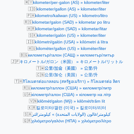
🇲🇾
kilometer/per-galon (AS) » kilometer/liter
🇮🇩
kilometer/gallon (AS) » kilometer/liter
🇵🇭
kilometro/kaliwan (US) » kilometro/litro
🇷🇸
kilometar/galon (SAD) » kilometar po litru
🇭🇷
kilometar/galon (SAD) » kilometar/litar
🇸🇰
kilometer/galón (US) » kilometer/liter
🇮🇸
kílómetri/galón (USA) » kílómetri á lítra
🇭🇺
kilométer/gallon (US) » kilométer/liter
🇧🇬
километър/галон (САЩ) » километър/литър
🇯🇵
キロメートル/ガロン（米国） » キロメートル/リットル
🇹🇼
公里/加侖（美國） » 公里/升
🇨🇳
公里/加仑（美国） » 公里/升
🇹🇭
กิโลเมตรต่อแกลลอน (สหรัฐอเมริกา) » กิโลเมตรต่อ ลิตร
🇷🇺
километр/галлон (США) » километр/литр
🇺🇦
кілометр/галон (США) » кілометр на літр
🇻🇳
kilômét/galon (Mỹ) » kilômét/trăm lít
🇰🇷
킬로미터/갤런 (미국) » 킬로미터/리터
🇸🇦
كيلومتر/غالون (الولايات المتحدة) » كيلومتر/لتر
🇬🇷
χιλιόμετρο/γαλόνι (ΗΠΑ) » χιλιόμετρο/λίτρο