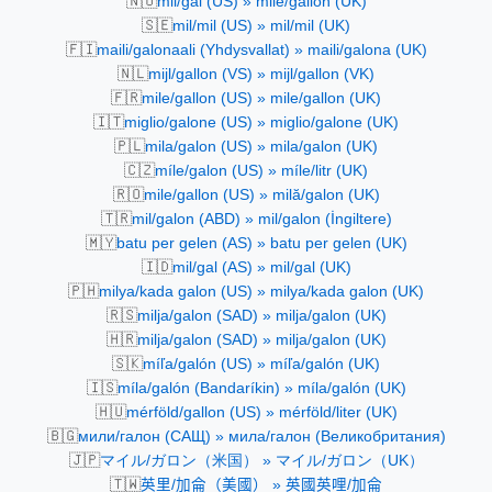
🇳🇴
mil/gal (US) » mile/gallon (UK)
🇸🇪
mil/mil (US) » mil/mil (UK)
🇫🇮
maili/galonaali (Yhdysvallat) » maili/galona (UK)
🇳🇱
mijl/gallon (VS) » mijl/gallon (VK)
🇫🇷
mile/gallon (US) » mile/gallon (UK)
🇮🇹
miglio/galone (US) » miglio/galone (UK)
🇵🇱
mila/galon (US) » mila/galon (UK)
🇨🇿
míle/galon (US) » míle/litr (UK)
🇷🇴
mile/gallon (US) » milă/galon (UK)
🇹🇷
mil/galon (ABD) » mil/galon (İngiltere)
🇲🇾
batu per gelen (AS) » batu per gelen (UK)
🇮🇩
mil/gal (AS) » mil/gal (UK)
🇵🇭
milya/kada galon (US) » milya/kada galon (UK)
🇷🇸
milja/galon (SAD) » milja/galon (UK)
🇭🇷
milja/galon (SAD) » milja/galon (UK)
🇸🇰
míľa/galón (US) » míľa/galón (UK)
🇮🇸
míla/galón (Bandaríkin) » míla/galón (UK)
🇭🇺
mérföld/gallon (US) » mérföld/liter (UK)
🇧🇬
мили/галон (САЩ) » мила/галон (Великобритания)
🇯🇵
マイル/ガロン（米国） » マイル/ガロン（UK）
🇹🇼
英里/加侖（美國） » 英國英哩/加侖