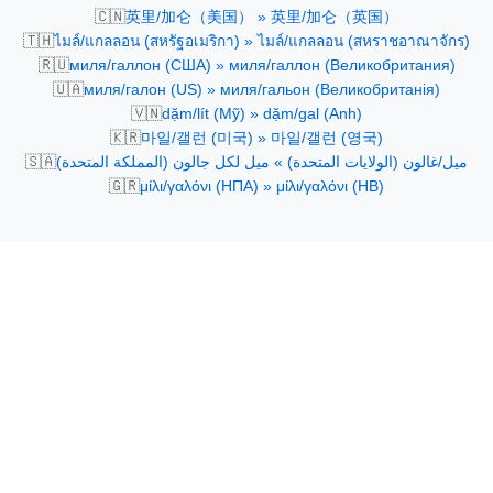
🇨🇳
英里/加仑（美国） » 英里/加仑（英国）
🇹🇭
ไมล์/แกลลอน (สหรัฐอเมริกา) » ไมล์/แกลลอน (สหราชอาณาจักร)
🇷🇺
миля/галлон (США) » миля/галлон (Великобритания)
🇺🇦
миля/галон (US) » миля/гальон (Великобританія)
🇻🇳
dặm/lít (Mỹ) » dặm/gal (Anh)
🇰🇷
마일/갤런 (미국) » 마일/갤런 (영국)
🇸🇦
ميل/غالون (الولايات المتحدة) » ميل لكل جالون (المملكة المتحدة)
🇬🇷
μίλι/γαλόνι (ΗΠΑ) » μίλι/γαλόνι (ΗΒ)