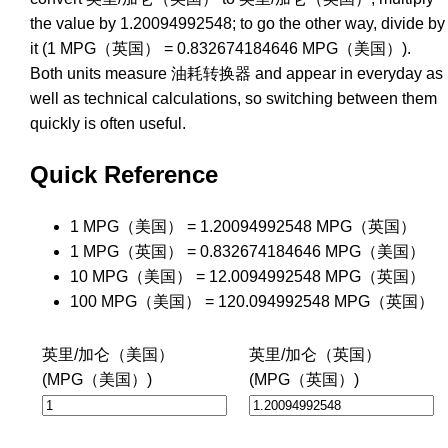
the value by 1.20094992548; to go the other way, divide by
it (1 MPG（英国） = 0.832674184646 MPG（美国）).
Both units measure 油耗转换器 and appear in everyday as
well as technical calculations, so switching between them
quickly is often useful.
Quick Reference
1 MPG（美国） = 1.20094992548 MPG（英国）
1 MPG（英国） = 0.832674184646 MPG（美国）
10 MPG（美国） = 12.0094992548 MPG（英国）
100 MPG（美国） = 120.094992548 MPG（英国）
英里/加仑（美国）
英里/加仑（英国）
(MPG（美国）)
(MPG（英国）)