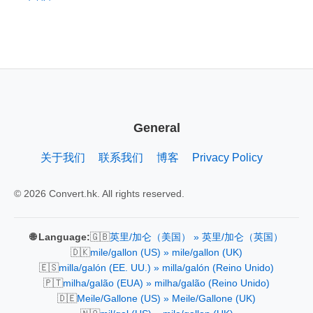
General
关于我们
联系我们
博客
Privacy Policy
© 2026 Convert.hk. All rights reserved.
🇬🇧
🌐 Language:
英里/加仑（美国） » 英里/加仑（英国）
🇩🇰
mile/gallon (US) » mile/gallon (UK)
🇪🇸
milla/galón (EE. UU.) » milla/galón (Reino Unido)
🇵🇹
milha/galão (EUA) » milha/galão (Reino Unido)
🇩🇪
Meile/Gallone (US) » Meile/Gallone (UK)