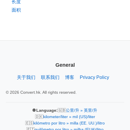
长度
面积
General
关于我们
联系我们
博客
Privacy Policy
© 2026 Convert.hk. All rights reserved.
🇬🇧
🌐 Language:
公里/升 » 英里/升
🇩🇰
kilometer/liter » mil (US)/liter
🇪🇸
kilómetro por litro » milla (EE. UU.)/litro
🇵🇹
quilômetro por litro » milha (EUA)/litro