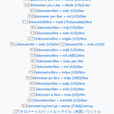
🇩🇪
Kilometer pro Liter » Meile (US)/Liter
🇳🇴
kilometer/liter » mile (US)/liter
🇸🇪
kilometer per liter » mil (US)/liter
🇫🇮
kilometriä/litra » maili (Yhdysvallat)/litra
🇳🇱
kilometer/liter » mijl (VS)/liter
🇫🇷
kilomètre/litre » mile (US)/litre
🇮🇹
chilometro/litro » miglio (US)/litro
🇵🇱
🇨🇿
kilometr/litr » mila (US)/litr
kilometr/litr » míle (US)/l
🇷🇴
kilometru/litru » milă (US)/litru
🇹🇷
kilometre/litre » mil (ABD)/litre
🇲🇾
kilometer/liter » batu per liter
🇮🇩
kilometer/liter » mil (AS)/liter
🇵🇭
kilometro/litro » milya (US)/litro
🇷🇸
kilometar po litru » milja (SAD)/litar
🇭🇷
kilometar/litar » milja (US)/litra
🇸🇰
kilometer/liter » míľa (US)/liter
🇮🇸
kílómetri á lítra » míla (US)/lítri
🇭🇺
kilométer/liter » mérföld (US)/liter
🇧🇬
километър/литър » мили (САЩ)/литър
🇯🇵
キロメートル/リットル » マイル（米国）/リットル