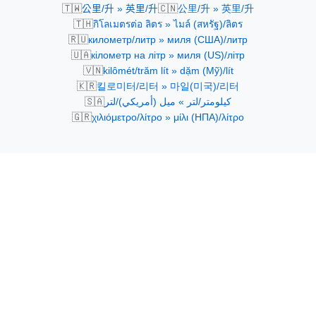
🇹🇼
🇨🇳
公里/升 » 英里/升
公里/升 » 英里/升
🇹🇭
กิโลเมตรต่อ ลิตร » ไมล์ (สหรัฐ)/ลิตร
🇷🇺
километр/литр » миля (США)/литр
🇺🇦
кілометр на літр » миля (US)/літр
🇻🇳
kilômét/trăm lít » dặm (Mỹ)/lít
🇰🇷
킬로미터/리터 » 마일(미국)/리터
🇸🇦
كيلومتر/لتر » ميل (أمريكي)/لتر
🇬🇷
χιλιόμετρο/λίτρο » μίλι (ΗΠΑ)/λίτρο