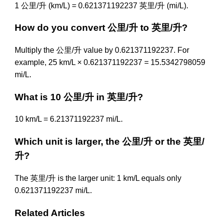
1 公里/升 (km/L) = 0.621371192237 英里/升 (mi/L).
How do you convert 公里/升 to 英里/升?
Multiply the 公里/升 value by 0.621371192237. For
example, 25 km/L × 0.621371192237 = 15.5342798059
mi/L.
What is 10 公里/升 in 英里/升?
10 km/L = 6.21371192237 mi/L.
Which unit is larger, the 公里/升 or the 英里/
升?
The 英里/升 is the larger unit: 1 km/L equals only
0.621371192237 mi/L.
Related Articles