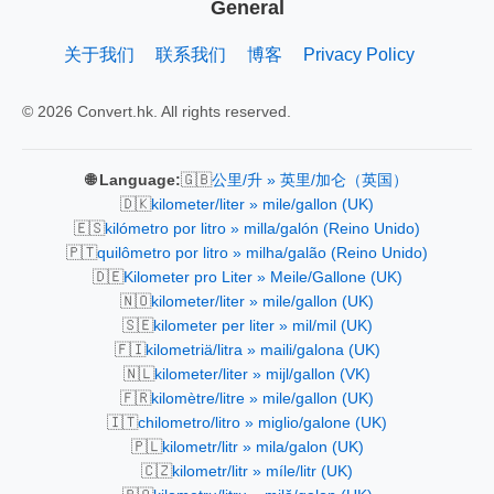
General
关于我们
联系我们
博客
Privacy Policy
© 2026 Convert.hk. All rights reserved.
🇬🇧
🌐 Language:
公里/升 » 英里/加仑（英国）
🇩🇰
kilometer/liter » mile/gallon (UK)
🇪🇸
kilómetro por litro » milla/galón (Reino Unido)
🇵🇹
quilômetro por litro » milha/galão (Reino Unido)
🇩🇪
Kilometer pro Liter » Meile/Gallone (UK)
🇳🇴
kilometer/liter » mile/gallon (UK)
🇸🇪
kilometer per liter » mil/mil (UK)
🇫🇮
kilometriä/litra » maili/galona (UK)
🇳🇱
kilometer/liter » mijl/gallon (VK)
🇫🇷
kilomètre/litre » mile/gallon (UK)
🇮🇹
chilometro/litro » miglio/galone (UK)
🇵🇱
kilometr/litr » mila/galon (UK)
🇨🇿
kilometr/litr » míle/litr (UK)