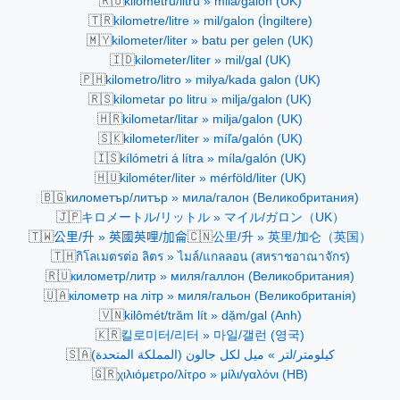
🇷🇴
kilometru/litru » milă/galon (UK)
🇹🇷
kilometre/litre » mil/galon (İngiltere)
🇲🇾
kilometer/liter » batu per gelen (UK)
🇮🇩
kilometer/liter » mil/gal (UK)
🇵🇭
kilometro/litro » milya/kada galon (UK)
🇷🇸
kilometar po litru » milja/galon (UK)
🇭🇷
kilometar/litar » milja/galon (UK)
🇸🇰
kilometer/liter » míľa/galón (UK)
🇮🇸
kílómetri á lítra » míla/galón (UK)
🇭🇺
kilométer/liter » mérföld/liter (UK)
🇧🇬
километър/литър » мила/галон (Великобритания)
🇯🇵
キロメートル/リットル » マイル/ガロン（UK）
🇹🇼
🇨🇳
公里/升 » 英國英哩/加侖
公里/升 » 英里/加仑（英国）
🇹🇭
กิโลเมตรต่อ ลิตร » ไมล์/แกลลอน (สหราชอาณาจักร)
🇷🇺
километр/литр » миля/галлон (Великобритания)
🇺🇦
кілометр на літр » миля/гальон (Великобританія)
🇻🇳
kilômét/trăm lít » dặm/gal (Anh)
🇰🇷
킬로미터/리터 » 마일/갤런 (영국)
🇸🇦
كيلومتر/لتر » ميل لكل جالون (المملكة المتحدة)
🇬🇷
χιλιόμετρο/λίτρο » μίλι/γαλόνι (ΗΒ)