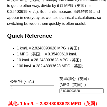
to go the other way, divide by it (1 MPG（英国） =
0.35400619 km/L). Both units measure 油耗转换器 and
appear in everyday as well as technical calculations, so
switching between them quickly is often useful.
Quick Reference
1 km/L = 2.8248093628 MPG（英国）
1 MPG（英国） = 0.35400619 km/L
10 km/L = 28.248093628 MPG（英国）
100 km/L = 282.48093628 MPG（英国）
英里/加仑（英国）
公里/升 (km/L)
(MPG（英国）)
其他: 1 km/L = 2.8248093628 MPG（英国）