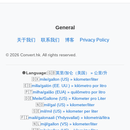
General
关于我们
联系我们
博客
Privacy Policy
© 2026 Convert.hk. All rights reserved.
🇬🇧
🌐 Language:
英里/加仑（美国） » 公里/升
🇩🇰
mile/gallon (US) » kilometer/liter
🇪🇸
milla/galón (EE. UU.) » kilómetro por litro
🇵🇹
milha/galão (EUA) » quilômetro por litro
🇩🇪
Meile/Gallone (US) » Kilometer pro Liter
🇳🇴
mil/gal (US) » kilometer/liter
🇸🇪
mil/mil (US) » kilometer per liter
🇫🇮
maili/galonaali (Yhdysvallat) » kilometriä/litra
🇳🇱
mijl/gallon (VS) » kilometer/liter