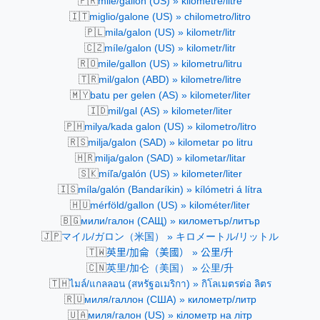
🇫🇷
mile/gallon (US) » kilomètre/litre
🇮🇹
miglio/galone (US) » chilometro/litro
🇵🇱
mila/galon (US) » kilometr/litr
🇨🇿
míle/galon (US) » kilometr/litr
🇷🇴
mile/gallon (US) » kilometru/litru
🇹🇷
mil/galon (ABD) » kilometre/litre
🇲🇾
batu per gelen (AS) » kilometer/liter
🇮🇩
mil/gal (AS) » kilometer/liter
🇵🇭
milya/kada galon (US) » kilometro/litro
🇷🇸
milja/galon (SAD) » kilometar po litru
🇭🇷
milja/galon (SAD) » kilometar/litar
🇸🇰
míľa/galón (US) » kilometer/liter
🇮🇸
míla/galón (Bandaríkin) » kílómetri á lítra
🇭🇺
mérföld/gallon (US) » kilométer/liter
🇧🇬
мили/галон (САЩ) » километър/литър
🇯🇵
マイル/ガロン（米国） » キロメートル/リットル
🇹🇼
英里/加侖（美國） » 公里/升
🇨🇳
英里/加仑（美国） » 公里/升
🇹🇭
ไมล์/แกลลอน (สหรัฐอเมริกา) » กิโลเมตรต่อ ลิตร
🇷🇺
миля/галлон (США) » километр/литр
🇺🇦
миля/галон (US) » кілометр на літр