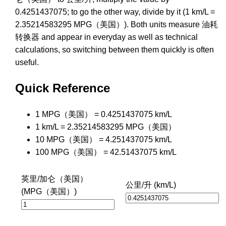
0.4251437075; to go the other way, divide by it (1 km/L =
2.35214583295 MPG（美国）). Both units measure 油耗
转换器 and appear in everyday as well as technical
calculations, so switching between them quickly is often
useful.
Quick Reference
1 MPG（美国） = 0.4251437075 km/L
1 km/L = 2.35214583295 MPG（美国）
10 MPG（美国） = 4.251437075 km/L
100 MPG（美国） = 42.51437075 km/L
英里/加仑（美国）
公里/升 (km/L)
(MPG（美国）)