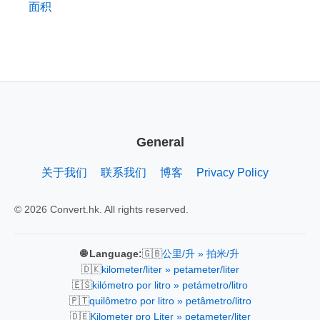
面积
General
关于我们
联系我们
博客
Privacy Policy
© 2026 Convert.hk. All rights reserved.
🇬🇧
🌐 Language:
公里/升 » 拍米/升
🇩🇰
kilometer/liter » petameter/liter
🇪🇸
kilómetro por litro » petámetro/litro
🇵🇹
quilômetro por litro » petâmetro/litro
🇩🇪
Kilometer pro Liter » petameter/liter