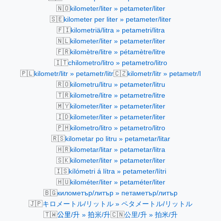
🇳🇴
kilometer/liter » petameter/liter
🇸🇪
kilometer per liter » petameter/liter
🇫🇮
kilometriä/litra » petametri/litra
🇳🇱
kilometer/liter » petameter/liter
🇫🇷
kilomètre/litre » pétamètre/litre
🇮🇹
chilometro/litro » petametro/litro
🇵🇱
🇨🇿
kilometr/litr » petametr/litr
kilometr/litr » petametr/l
🇷🇴
kilometru/litru » petameter/litru
🇹🇷
kilometre/litre » petametre/litre
🇲🇾
kilometer/liter » petameter/liter
🇮🇩
kilometer/liter » petameter/liter
🇵🇭
kilometro/litro » petametro/litro
🇷🇸
kilometar po litru » petametar/litar
🇭🇷
kilometar/litar » petametar/litra
🇸🇰
kilometer/liter » petameter/liter
🇮🇸
kílómetri á lítra » petameter/lítri
🇭🇺
kilométer/liter » petaméter/liter
🇧🇬
километър/литър » петаметър/литър
🇯🇵
キロメートル/リットル » ペタメートル/リットル
🇹🇼
🇨🇳
公里/升 » 拍米/升
公里/升 » 拍米/升