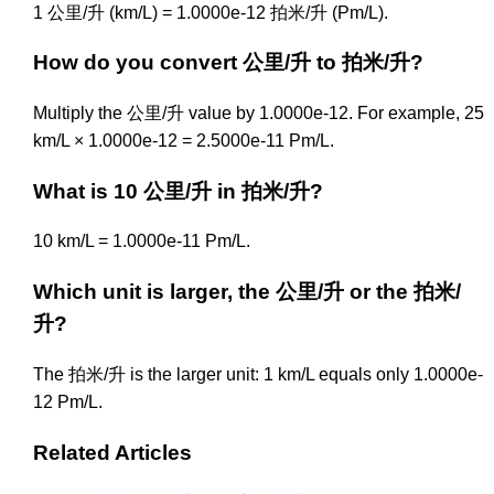
1 公里/升 (km/L) = 1.0000e-12 拍米/升 (Pm/L).
How do you convert 公里/升 to 拍米/升?
Multiply the 公里/升 value by 1.0000e-12. For example, 25
km/L × 1.0000e-12 = 2.5000e-11 Pm/L.
What is 10 公里/升 in 拍米/升?
10 km/L = 1.0000e-11 Pm/L.
Which unit is larger, the 公里/升 or the 拍米/
升?
The 拍米/升 is the larger unit: 1 km/L equals only 1.0000e-
12 Pm/L.
Related Articles