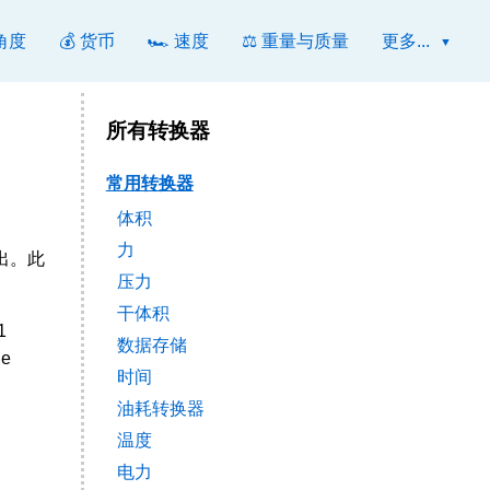
 角度
💰 货币
🏎️ 速度
⚖️ 重量与质量
更多...
所有转换器
常用转换器
体积
力
列出。此
压力
干体积
1
数据存储
he
时间
油耗转换器
温度
电力