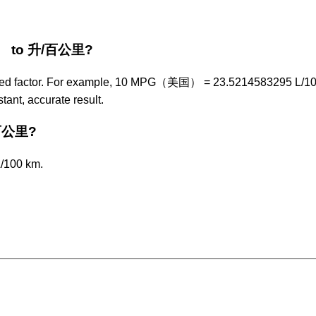
） to 升/百公里?
 fixed factor. For example, 10 MPG（美国） = 23.5214583295 L/1
tant, accurate result.
/百公里?
/100 km.