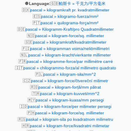
🇬🇧
🌐 Language:
帕斯卡 » 千克力/平方毫米
🇩🇰
pascal » kilogramkraft pr. kvadratmillimeter
🇪🇸
pascal » kilogramo-fuerza/mm²
🇵🇹
pascal » quilograma-força/mm²
🇩🇪
pascal » Kilogramm-Kraft/pro Quadratmillimeter
🇳🇴
pascal » kilogram-force/sq. millimeter
🇸🇪
pascal » kilogramkraft/kvadratmillimeter
🇫🇮
pascal » kilogramman voima/neliömillimetri
🇳🇱
pascal » kilogram-kracht/vierkante millimeter
🇫🇷
pascal » kilogramme-force/par millimètre carré
🇮🇹
pascal » chilogrammo-forza/al millimetro quadrato
🇵🇱
pascal » kilogram-siła/mm^2
🇨🇿
pascal » kilogram-force/čtvereční milimetr
🇷🇴
pascal » kilogram-forță/mm pătrat
🇹🇷
pascal » kilogram-kuvveti/mm^2
🇲🇾
pascal » kilogram-kuasa/mm persegi
🇮🇩
pascal » kilogram-force/per milimeter persegi
🇵🇭
pascal » kilogram-force/sq. millimeter
🇷🇸
paskal » kilogram-sila po kvadratnom milimetru
🇭🇷
pascal » kilogram-force/kvadratni milimetar