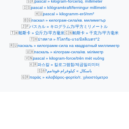
🇸🇰
pascal » kilogram-force/sq. millimeter
🇮🇸
pascal » kílógramkraft/ferningur millímetri
🇭🇺
pascal » kilogramm-erő/nm²
🇧🇬
паскал » килограм-сила/кв. милиметър
🇯🇵
パスカル » キログラム力/平方ミリメートル
🇹🇼
🇨🇳
帕斯卡 » 公斤力/平方毫米
帕斯卡 » 千克力/平方毫米
🇹🇭
ปาสคาล » กิโลกรัม-แรง/มิลลิเมตร^2
🇷🇺
паскаль » килограмм-сила на квадратный миллиметр
🇺🇦
паскаль » кілограм-сила/кв. міліметр
🇻🇳
pascal » kilogram-force/trên mét vuông
🇰🇷
파스칼 » 킬로그램힘/제곱밀리미터
🇸🇦
باسكال » كيلوغرام-قوة/مم²
🇬🇷
παράς » κιλοβάρος-φορτίο/τ. χιλιοστόμετρο