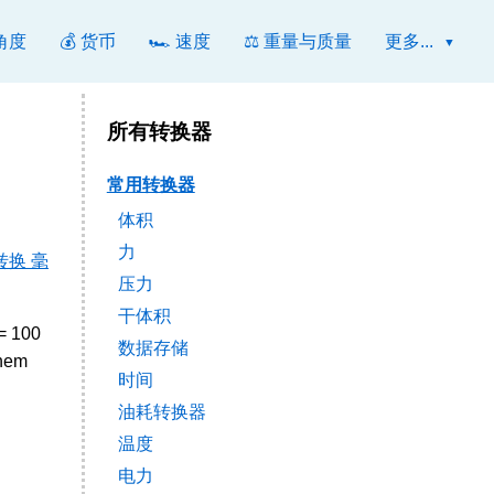
 角度
💰 货币
🏎️ 速度
⚖️ 重量与质量
更多...
所有转换器
常用转换器
体积
力
转换 毫
压力
干体积
 = 100
数据存储
them
时间
油耗转换器
温度
电力