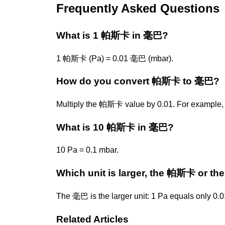
Frequently Asked Questions
What is 1 帕斯卡 in 毫巴?
1 帕斯卡 (Pa) = 0.01 毫巴 (mbar).
How do you convert 帕斯卡 to 毫巴?
Multiply the 帕斯卡 value by 0.01. For example, 
What is 10 帕斯卡 in 毫巴?
10 Pa = 0.1 mbar.
Which unit is larger, the 帕斯卡 or t
The 毫巴 is the larger unit: 1 Pa equals only 0.0
Related Articles