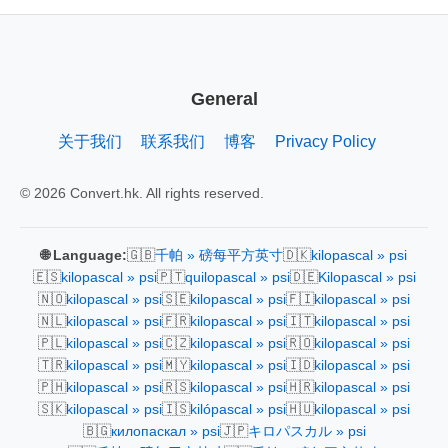
General
关于我们
联系我们
博客
Privacy Policy
© 2026 Convert.hk. All rights reserved.
🇬🇧
🇩🇰
🌐 Language:
千帕 » 磅每平方英寸
kilopascal » psi
🇪🇸
🇵🇹
🇩🇪
kilopascal » psi
quilopascal » psi
Kilopascal » psi
🇳🇴
🇸🇪
🇫🇮
kilopascal » psi
kilopascal » psi
kilopascal » psi
🇳🇱
🇫🇷
🇮🇹
kilopascal » psi
kilopascal » psi
kilopascal » psi
🇵🇱
🇨🇿
🇷🇴
kilopascal » psi
kilopascal » psi
kilopascal » psi
🇹🇷
🇲🇾
🇮🇩
kilopascal » psi
kilopascal » psi
kilopascal » psi
🇵🇭
🇷🇸
🇭🇷
kilopascal » psi
kilopascal » psi
kilopascal » psi
🇸🇰
🇮🇸
🇭🇺
kilopascal » psi
kilópascal » psi
kilopascal » psi
🇧🇬
🇯🇵
килопаскал » psi
キロパスカル » psi