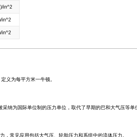
)/in^2
/in^2
/in^2
，定义为每平方米一牛顿。
年被采纳为国际单位制的压力单位，取代了早期的巴和大气压等单
力，常见应用包括大气压、轮胎压力和系统中的流体压力。