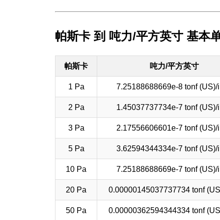
帕斯卡 到 吨力/平方英寸 基本
帕斯卡
吨力/平方英寸
1 Pa
7.25188688669e-8 tonf (US)/
2 Pa
1.45037737734e-7 tonf (US)/
3 Pa
2.17556606601e-7 tonf (US)/
5 Pa
3.62594344334e-7 tonf (US)/
10 Pa
7.25188688669e-7 tonf (US)/
20 Pa
0.00000145037737734 tonf (US
50 Pa
0.00000362594344334 tonf (US