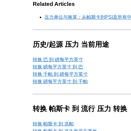
Related Articles
压力单位与换算：从帕斯卡到PSI及所有
历史/起源 压力 当前用途
转换 巴 到 磅每平方英寸
转换 磅每平方英寸 到 巴
转换 千帕 到 磅每平方英寸
转换 磅每平方英寸 到 千帕
转换 帕斯卡 到 流行 压力 转换
转换 帕斯卡 到 兆帕