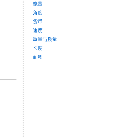
能量
角度
货币
速度
重量与质量
长度
面积