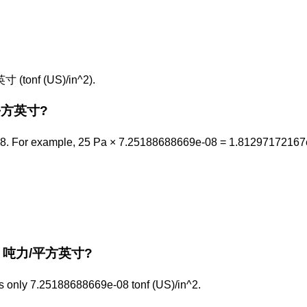
(tonf (US)/in^2).
/平方英寸?
8. For example, 25 Pa × 7.25188688669e-08 = 1.81297172167
 the 吨力/平方英寸?
 only 7.25188688669e-08 tonf (US)/in^2.