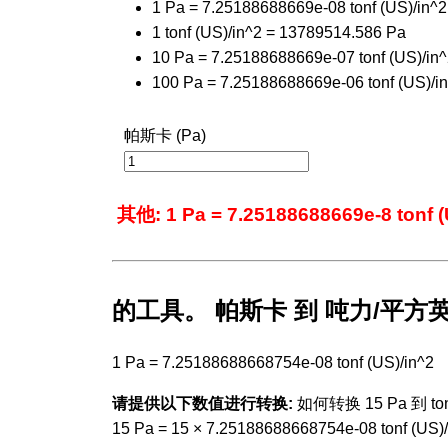
1 Pa = 7.25188688669e-08 tonf (US)/in^2
1 tonf (US)/in^2 = 13789514.586 Pa
10 Pa = 7.25188688669e-07 tonf (US)/in
100 Pa = 7.25188688669e-06 tonf (US)/i
帕斯卡 (Pa)
其他: 1 Pa = 7.25188688669e-8 tonf (
的工具。 帕斯卡 到 吨力/平方
1 Pa = 7.25188688668754e-08 tonf (US)/in^2
请提供以下数值进行转换:
如何转换 15 Pa 到 tonf 
15 Pa = 15 × 7.25188688668754e-08 tonf (US)/