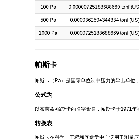
100 Pa
0.00000725188688669 tonf (US
500 Pa
0.0000362594344334 tonf (US)
1000 Pa
0.0000725188688669 tonf (US)
帕斯卡
帕斯卡（Pa）是国际单位制中压力的导出单位
公式为
以布莱兹·帕斯卡的名字命名，帕斯卡于1971
转换表
帕斯卡在科学、工程和气象学中广泛用于测量压