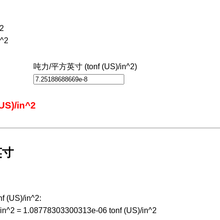
^2
n^2
吨力/平方英寸 (tonf (US)/in^2)
US)/in^2
英寸
(US)/in^2:
in^2 = 1.08778303300313e-06 tonf (US)/in^2