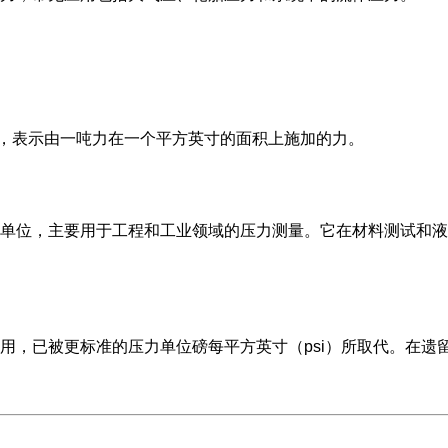
力单位，表示由一吨力在一个平方英寸的面积上施加的力。
单位，主要用于工程和工业领域的压力测量。它在材料测试和液
用，已被更标准的压力单位磅每平方英寸（psi）所取代。在遗