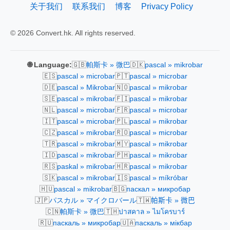
关于我们
联系我们
博客
Privacy Policy
© 2026 Convert.hk. All rights reserved.
🇬🇧
🇩🇰
🌐 Language:
帕斯卡 » 微巴
pascal » mikrobar
🇪🇸
🇵🇹
pascal » microbar
pascal » microbar
🇩🇪
🇳🇴
pascal » Mikrobar
pascal » mikrobar
🇸🇪
🇫🇮
pascal » mikrobar
pascal » mikrobar
🇳🇱
🇫🇷
pascal » microbar
pascal » microbar
🇮🇹
🇵🇱
pascal » microbar
pascal » mikrobar
🇨🇿
🇷🇴
pascal » mikrobar
pascal » microbar
🇹🇷
🇲🇾
pascal » mikrobar
pascal » mikrobar
🇮🇩
🇵🇭
pascal » mikrobar
pascal » mikrobar
🇷🇸
🇭🇷
paskal » mikrobar
pascal » mikrobar
🇸🇰
🇮🇸
pascal » mikrobar
pascal » míkróbar
🇭🇺
🇧🇬
pascal » mikrobar
паскал » микробар
🇯🇵
🇹🇼
パスカル » マイクロバール
帕斯卡 » 微巴
🇨🇳
🇹🇭
帕斯卡 » 微巴
ปาสคาล » ไมโครบาร์
🇷🇺
🇺🇦
паскаль » микробар
паскаль » мікбар