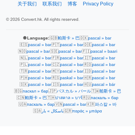
关于我们
联系我们
博客
Privacy Policy
© 2026 Convert.hk. All rights reserved.
🇬🇧
🇩🇰
🌐 Language:
帕斯卡 » 巴
pascal » bar
🇪🇸
🇵🇹
🇩🇪
pascal » bar
pascal » bar
pascal » bar
🇳🇴
🇸🇪
🇫🇮
pascal » bar
pascal » bar
pascal » baari
🇳🇱
🇫🇷
🇮🇹
pascal » bar
pascal » bar
pascal » bar
🇵🇱
🇨🇿
🇷🇴
pascal » bar
pascal » bar
pascal » bar
🇹🇷
🇲🇾
🇮🇩
pascal » bar
pascal » bar
pascal » bar
🇵🇭
🇷🇸
🇭🇷
pascal » bar
paskal » bar
pascal » bar
🇸🇰
🇮🇸
🇭🇺
pascal » bar
pascal » bar
pascal » bár
🇧🇬
🇯🇵
🇹🇼
паскал » бар
パスカル » バール
帕斯卡 » 巴
🇨🇳
🇹🇭
🇷🇺
帕斯卡 » 巴
ปาสคาล » บาร์
паскаль » бар
🇺🇦
🇻🇳
🇰🇷
паскаль » бар
pascal » bar
파스칼 » 바
🇸🇦
🇬🇷
باسكال » بار
παράς » μπάρα