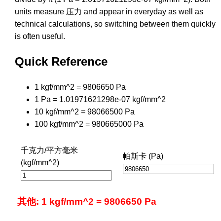
units measure 压力 and appear in everyday as well as
technical calculations, so switching between them quickly
is often useful.
Quick Reference
1 kgf/mm^2 = 9806650 Pa
1 Pa = 1.01971621298e-07 kgf/mm^2
10 kgf/mm^2 = 98066500 Pa
100 kgf/mm^2 = 980665000 Pa
千克力/平方毫米
帕斯卡 (Pa)
(kgf/mm^2)
其他: 1 kgf/mm^2 = 9806650 Pa