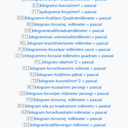
🇪🇸
kilogramo-fuerza/mm² » pascal
🇵🇹
quilograma-força/mm² » pascal
🇩🇪
Kilogramm-Kraft/pro Quadratmillimeter » pascal
🇳🇴
kilogram-force/sq. millimeter » pascal
🇸🇪
kilogramkraft/kvadratmillimeter » pascal
🇫🇮
kilogramman voima/neliömillimetri » pascal
🇳🇱
kilogram-kracht/vierkante millimeter » pascal
🇫🇷
kilogramme-force/par millimètre carré » pascal
🇮🇹
chilogrammo-forza/al millimetro quadrato » pascal
🇵🇱
kilogram-siła/mm^2 » pascal
🇨🇿
kilogram-force/čtvereční milimetr » pascal
🇷🇴
kilogram-forță/mm pătrat » pascal
🇹🇷
kilogram-kuvveti/mm^2 » pascal
🇲🇾
kilogram-kuasa/mm persegi » pascal
🇮🇩
kilogram-force/per milimeter persegi » pascal
🇵🇭
kilogram-force/sq. millimeter » pascal
🇷🇸
kilogram-sila po kvadratnom milimetru » paskal
🇭🇷
kilogram-force/kvadratni milimetar » pascal
🇸🇰
kilogram-force/sq. millimeter » pascal
🇮🇸
kílógramkraft/ferningur millímetri » pascal