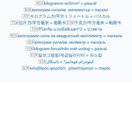
🇭🇺
kilogramm-erő/nm² » pascal
🇧🇬
килограм-сила/кв. милиметър » паскал
🇯🇵
キログラム力/平方ミリメートル » パスカル
🇹🇼
🇨🇳
公斤力/平方毫米 » 帕斯卡
千克力/平方毫米 » 帕斯卡
🇹🇭
กิโลกรัม-แรง/มิลลิเมตร^2 » ปาสคาล
🇷🇺
килограмм-сила на квадратный миллиметр » паскаль
🇺🇦
кілограм-сила/кв. міліметр » паскаль
🇻🇳
kilogram-force/trên mét vuông » pascal
🇰🇷
킬로그램힘/제곱밀리미터 » 파스칼
🇸🇦
كيلوغرام-قوة/مم² » باسكال
🇬🇷
κιλοβάρος-φορτίο/τ. χιλιοστόμετρο » παράς