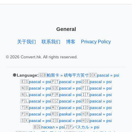
General
关于我们
联系我们
博客
Privacy Policy
© 2026 Convert.hk. All rights reserved.
🇬🇧
🇩🇰
🌐 Language:
帕斯卡 » 磅每平方英寸
pascal » psi
🇪🇸
🇵🇹
🇩🇪
pascal » psi
pascal » psi
pascal » psi
🇳🇴
🇸🇪
🇫🇮
pascal » psi
pascal » psi
pascal » psi
🇳🇱
🇫🇷
🇮🇹
pascal » psi
pascal » psi
pascal » psi
🇵🇱
🇨🇿
🇷🇴
pascal » psi
pascal » psi
pascal » psi
🇹🇷
🇲🇾
🇮🇩
pascal » psi
pascal » psi
pascal » psi
🇵🇭
🇷🇸
🇭🇷
pascal » psi
paskal » psi
pascal » psi
🇸🇰
🇮🇸
🇭🇺
pascal » psi
pascal » psi
pascal » psi
🇧🇬
🇯🇵
паскал » psi
パスカル » psi