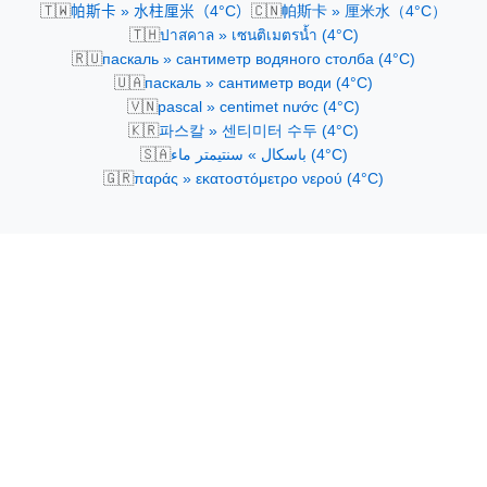
🇹🇼
🇨🇳
帕斯卡 » 水柱厘米（4°C）
帕斯卡 » 厘米水（4°C）
🇹🇭
ปาสคาล » เซนติเมตรน้ำ (4°C)
🇷🇺
паскаль » сантиметр водяного столба (4°C)
🇺🇦
паскаль » сантиметр води (4°C)
🇻🇳
pascal » centimet nước (4°C)
🇰🇷
파스칼 » 센티미터 수두 (4°C)
🇸🇦
باسكال » سنتيمتر ماء (4°C)
🇬🇷
παράς » εκατοστόμετρο νερού (4°C)