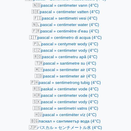
🇳🇴
pascal » centimeter vann (4°C)
🇸🇪
pascal » centimeter vatten (4°C)
🇫🇮
pascal » senttimetri vesi (4°C)
🇳🇱
pascal » centimeter water (4°C)
🇫🇷
pascal » centimètre d'eau (4°C)
🇮🇹
pascal » centimetro di acqua (4°C)
🇵🇱
pascal » centymetr wody (4°C)
🇨🇿
pascal » centimeter vody (4°C)
🇷🇴
pascal » centimetru apă (4°C)
🇹🇷
pascal » santimetre su (4°C)
🇲🇾
pascal » sentimeter air (4°C)
🇮🇩
pascal » sentimeter air (4°C)
🇵🇭
pascal » sentimetrong tubig (4°C)
🇷🇸
paskal » centimeter vode (4°C)
🇭🇷
pascal » centimeter vode (4°C)
🇸🇰
pascal » centimeter vody (4°C)
🇮🇸
pascal » sentímetri vatns (4°C)
🇭🇺
pascal » centiméter víz (4°C)
🇧🇬
паскал » сантиметър вода (4°C)
🇯🇵
パスカル » センチメートル水 (4°C)