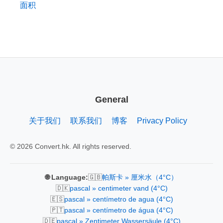
面积
General
关于我们
联系我们
博客
Privacy Policy
© 2026 Convert.hk. All rights reserved.
🇬🇧
🌐 Language:
帕斯卡 » 厘米水（4°C）
🇩🇰
pascal » centimeter vand (4°C)
🇪🇸
pascal » centímetro de agua (4°C)
🇵🇹
pascal » centímetro de água (4°C)
🇩🇪
pascal » Zentimeter Wassersäule (4°C)