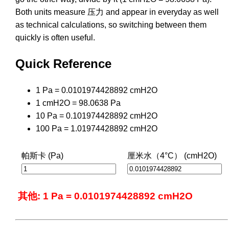
Both units measure 压力 and appear in everyday as well
as technical calculations, so switching between them
quickly is often useful.
Quick Reference
1 Pa = 0.0101974428892 cmH2O
1 cmH2O = 98.0638 Pa
10 Pa = 0.101974428892 cmH2O
100 Pa = 1.01974428892 cmH2O
帕斯卡 (Pa)
厘米水（4°C） (cmH2O)
其他: 1 Pa = 0.0101974428892 cmH2O