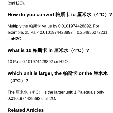
(cmH2O).
How do you convert 帕斯卡 to 厘米水（4°C）?
Multiply the 帕斯卡 value by 0.0101974428892. For
example, 25 Pa × 0.0101974428892 = 0.254936072231
cmH2O.
What is 10 帕斯卡 in 厘米水（4°C）?
10 Pa = 0.101974428892 cmH2O.
Which unit is larger, the 帕斯卡 or the 厘米水
（4°C）?
The 厘米水（4°C） is the larger unit: 1 Pa equals only
0.0101974428892 cmH2O.
Related Articles