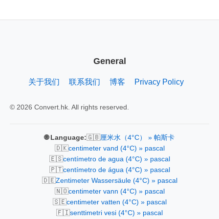
General
关于我们
联系我们
博客
Privacy Policy
© 2026 Convert.hk. All rights reserved.
🇬🇧
🌐 Language:
厘米水（4°C） » 帕斯卡
🇩🇰
centimeter vand (4°C) » pascal
🇪🇸
centímetro de agua (4°C) » pascal
🇵🇹
centímetro de água (4°C) » pascal
🇩🇪
Zentimeter Wassersäule (4°C) » pascal
🇳🇴
centimeter vann (4°C) » pascal
🇸🇪
centimeter vatten (4°C) » pascal
🇫🇮
senttimetri vesi (4°C) » pascal