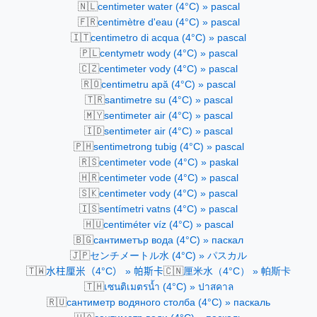
🇳🇱
centimeter water (4°C) » pascal
🇫🇷
centimètre d'eau (4°C) » pascal
🇮🇹
centimetro di acqua (4°C) » pascal
🇵🇱
centymetr wody (4°C) » pascal
🇨🇿
centimeter vody (4°C) » pascal
🇷🇴
centimetru apă (4°C) » pascal
🇹🇷
santimetre su (4°C) » pascal
🇲🇾
sentimeter air (4°C) » pascal
🇮🇩
sentimeter air (4°C) » pascal
🇵🇭
sentimetrong tubig (4°C) » pascal
🇷🇸
centimeter vode (4°C) » paskal
🇭🇷
centimeter vode (4°C) » pascal
🇸🇰
centimeter vody (4°C) » pascal
🇮🇸
sentímetri vatns (4°C) » pascal
🇭🇺
centiméter víz (4°C) » pascal
🇧🇬
сантиметър вода (4°C) » паскал
🇯🇵
センチメートル水 (4°C) » パスカル
🇹🇼
🇨🇳
水柱厘米（4°C） » 帕斯卡
厘米水（4°C） » 帕斯卡
🇹🇭
เซนติเมตรน้ำ (4°C) » ปาสคาล
🇷🇺
сантиметр водяного столба (4°C) » паскаль