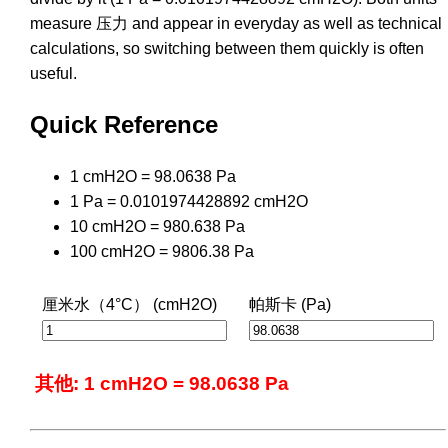
measure 压力 and appear in everyday as well as technical
calculations, so switching between them quickly is often
useful.
Quick Reference
1 cmH2O = 98.0638 Pa
1 Pa = 0.0101974428892 cmH2O
10 cmH2O = 980.638 Pa
100 cmH2O = 9806.38 Pa
厘米水（4°C） (cmH2O)
帕斯卡 (Pa)
其他: 1 cmH2O = 98.0638 Pa