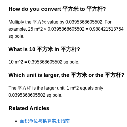
How do you convert 平方米 to 平方杆?
Multiply the 平方米 value by 0.0395368605502. For
example, 25 m^2 × 0.0395368605502 = 0.988421513754
sq pole.
What is 10 平方米 in 平方杆?
10 m^2 = 0.395368605502 sq pole.
Which unit is larger, the 平方米 or the 平方杆?
The 平方杆 is the larger unit: 1 m^2 equals only
0.0395368605502 sq pole.
Related Articles
面积单位与换算实用指南