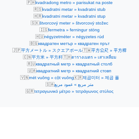
🇵🇭
kvadradong metro » parisukat na poste
🇷🇸
kvadratni metar » kvadratni stub
🇭🇷
kvadratni metar » kvadratni stup
🇸🇰
štvorcový meter » štvorcový stožec
🇮🇸
fermetra » ferningur stöng
🇭🇺
négyzetméter » négyzetes rúd
🇧🇬
квадратен метър » квадратен прът
🇯🇵
🇹🇼
平方メートル » スクエアポール
平方公尺 » 平方桿
🇨🇳
🇹🇭
平方米 » 平方杆
ตารางเมตร » เสาเหลี่ยม
🇷🇺
квадратный метр » квадратный столб
🇺🇦
квадратний метр » квадратний стовп
🇻🇳
🇰🇷
mét vuông » cột vuông
제곱미터 » 제곱 폴
🇸🇦
متر مربع » عمود مربع
🇬🇷
τετραγωνικό μέτρο » τετράγωνος στύλος