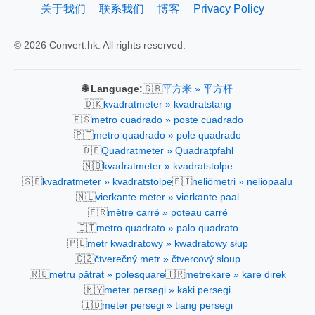
关于我们
联系我们
博客
Privacy Policy
© 2026 Convert.hk. All rights reserved.
🇬🇧
🌐 Language:
平方米 » 平方杆
🇩🇰
kvadratmeter » kvadratstang
🇪🇸
metro cuadrado » poste cuadrado
🇵🇹
metro quadrado » pole quadrado
🇩🇪
Quadratmeter » Quadratpfahl
🇳🇴
kvadratmeter » kvadratstolpe
🇸🇪
🇫🇮
kvadratmeter » kvadratstolpe
neliömetri » neliöpaalu
🇳🇱
vierkante meter » vierkante paal
🇫🇷
mètre carré » poteau carré
🇮🇹
metro quadrato » palo quadrato
🇵🇱
metr kwadratowy » kwadratowy słup
🇨🇿
čtverečný metr » čtvercový sloup
🇷🇴
🇹🇷
metru pătrat » polesquare
metrekare » kare direk
🇲🇾
meter persegi » kaki persegi
🇮🇩
meter persegi » tiang persegi