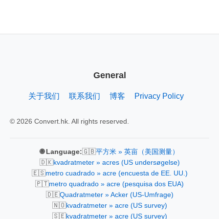
General
关于我们
联系我们
博客
Privacy Policy
© 2026 Convert.hk. All rights reserved.
🇬🇧
🌐 Language:
平方米 » 英亩（美国测量）
🇩🇰
kvadratmeter » acres (US undersøgelse)
🇪🇸
metro cuadrado » acre (encuesta de EE. UU.)
🇵🇹
metro quadrado » acre (pesquisa dos EUA)
🇩🇪
Quadratmeter » Acker (US-Umfrage)
🇳🇴
kvadratmeter » acre (US survey)
🇸🇪
kvadratmeter » acre (US survey)