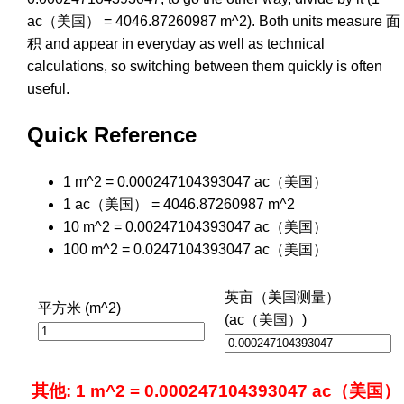
ac（美国） = 4046.87260987 m^2). Both units measure 面
积 and appear in everyday as well as technical
calculations, so switching between them quickly is often
useful.
Quick Reference
1 m^2 = 0.000247104393047 ac（美国）
1 ac（美国） = 4046.87260987 m^2
10 m^2 = 0.00247104393047 ac（美国）
100 m^2 = 0.0247104393047 ac（美国）
英亩（美国测量）
平方米 (m^2)
(ac（美国）)
其他: 1 m^2 = 0.000247104393047 ac（美国）