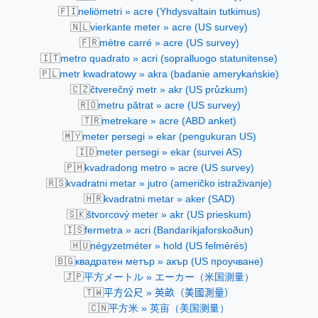
🇫🇮
neliömetri » acre (Yhdysvaltain tutkimus)
🇳🇱
vierkante meter » acre (US survey)
🇫🇷
mètre carré » acre (US survey)
🇮🇹
metro quadrato » acri (sopralluogo statunitense)
🇵🇱
metr kwadratowy » akra (badanie amerykańskie)
🇨🇿
čtverečný metr » akr (US průzkum)
🇷🇴
metru pătrat » acre (US survey)
🇹🇷
metrekare » acre (ABD anket)
🇲🇾
meter persegi » ekar (pengukuran US)
🇮🇩
meter persegi » ekar (survei AS)
🇵🇭
kvadradong metro » acre (US survey)
🇷🇸
kvadratni metar » jutro (američko istraživanje)
🇭🇷
kvadratni metar » aker (SAD)
🇸🇰
štvorcový meter » akr (US prieskum)
🇮🇸
fermetra » acri (Bandaríkjaforskoðun)
🇭🇺
négyzetméter » hold (US felmérés)
🇧🇬
квадратен метър » акър (US проучване)
🇯🇵
平方メートル » エーカー（米国測量）
🇹🇼
平方公尺 » 英畝（美國測量）
🇨🇳
平方米 » 英亩（美国测量）