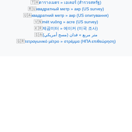
🇹🇭
ตารางเมตร » เอเคอร์ (สำรวจสหรัฐ)
🇷🇺
квадратный метр » акр (US survey)
🇺🇦
квадратний метр » акр (US опитування)
🇻🇳
mét vuông » acre (US survey)
🇰🇷
제곱미터 » 에이커 (미국 조사)
🇸🇦
متر مربع » فدان (مسح أمريكي)
🇬🇷
τετραγωνικό μέτρο » στρέμμα (ΗΠΑ επιθεώρηση)