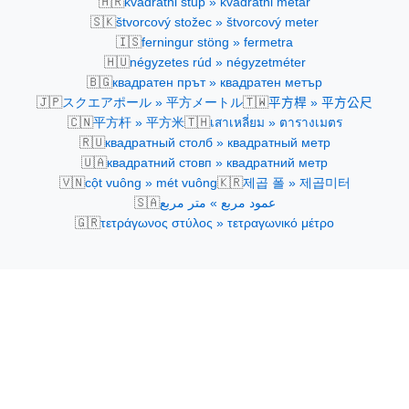
🇭🇷
kvadratni stup » kvadratni metar
🇸🇰
štvorcový stožec » štvorcový meter
🇮🇸
ferningur stöng » fermetra
🇭🇺
négyzetes rúd » négyzetméter
🇧🇬
квадратен прът » квадратен метър
🇯🇵
🇹🇼
スクエアポール » 平方メートル
平方桿 » 平方公尺
🇨🇳
🇹🇭
平方杆 » 平方米
เสาเหลี่ยม » ตารางเมตร
🇷🇺
квадратный столб » квадратный метр
🇺🇦
квадратний стовп » квадратний метр
🇻🇳
🇰🇷
cột vuông » mét vuông
제곱 폴 » 제곱미터
🇸🇦
عمود مربع » متر مربع
🇬🇷
τετράγωνος στύλος » τετραγωνικό μέτρο