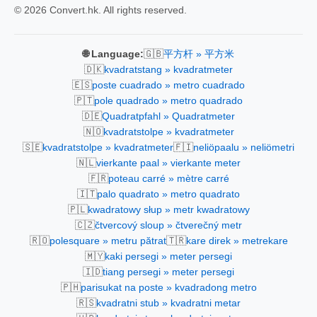
© 2026 Convert.hk. All rights reserved.
🇬🇧
🌐 Language:
平方杆 » 平方米
🇩🇰
kvadratstang » kvadratmeter
🇪🇸
poste cuadrado » metro cuadrado
🇵🇹
pole quadrado » metro quadrado
🇩🇪
Quadratpfahl » Quadratmeter
🇳🇴
kvadratstolpe » kvadratmeter
🇸🇪
🇫🇮
kvadratstolpe » kvadratmeter
neliöpaalu » neliömetri
🇳🇱
vierkante paal » vierkante meter
🇫🇷
poteau carré » mètre carré
🇮🇹
palo quadrato » metro quadrato
🇵🇱
kwadratowy słup » metr kwadratowy
🇨🇿
čtvercový sloup » čtverečný metr
🇷🇴
🇹🇷
polesquare » metru pătrat
kare direk » metrekare
🇲🇾
kaki persegi » meter persegi
🇮🇩
tiang persegi » meter persegi
🇵🇭
parisukat na poste » kvadradong metro
🇷🇸
kvadratni stub » kvadratni metar