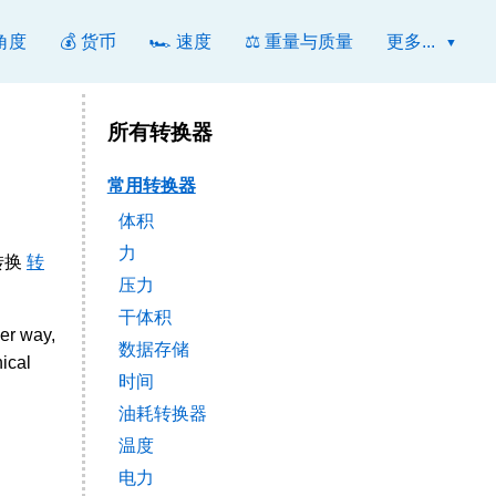
 角度
💰 货币
🏎️ 速度
⚖️ 重量与质量
更多...
所有转换器
常用转换器
体积
力
转换
转
压力
干体积
er way,
数据存储
ical
时间
油耗转换器
温度
电力