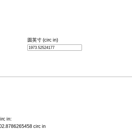
圆英寸 (circ in)
c in:
02.8786265458 circ in