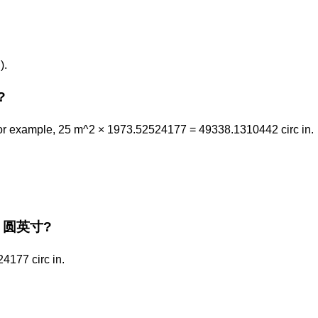
).
?
r example, 25 m^2 × 1973.52524177 = 49338.1310442 circ in.
the 圆英寸?
4177 circ in.