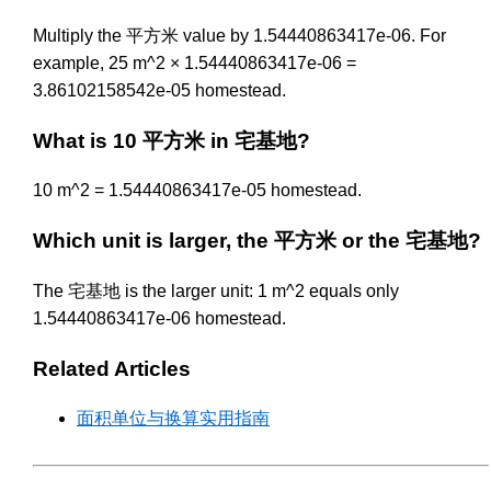
Multiply the 平方米 value by 1.54440863417e-06. For
example, 25 m^2 × 1.54440863417e-06 =
3.86102158542e-05 homestead.
What is 10 平方米 in 宅基地?
10 m^2 = 1.54440863417e-05 homestead.
Which unit is larger, the 平方米 or the 宅基地?
The 宅基地 is the larger unit: 1 m^2 equals only
1.54440863417e-06 homestead.
Related Articles
面积单位与换算实用指南