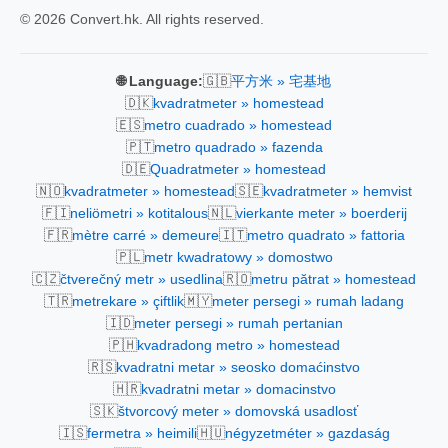
© 2026 Convert.hk. All rights reserved.
🇬🇧
🌐 Language:
平方米 » 宅基地
🇩🇰
kvadratmeter » homestead
🇪🇸
metro cuadrado » homestead
🇵🇹
metro quadrado » fazenda
🇩🇪
Quadratmeter » homestead
🇳🇴
🇸🇪
kvadratmeter » homestead
kvadratmeter » hemvist
🇫🇮
🇳🇱
neliömetri » kotitalous
vierkante meter » boerderij
🇫🇷
🇮🇹
mètre carré » demeure
metro quadrato » fattoria
🇵🇱
metr kwadratowy » domostwo
🇨🇿
🇷🇴
čtverečný metr » usedlina
metru pătrat » homestead
🇹🇷
🇲🇾
metrekare » çiftlik
meter persegi » rumah ladang
🇮🇩
meter persegi » rumah pertanian
🇵🇭
kvadradong metro » homestead
🇷🇸
kvadratni metar » seosko domaćinstvo
🇭🇷
kvadratni metar » domacinstvo
🇸🇰
štvorcový meter » domovská usadlosť
🇮🇸
🇭🇺
fermetra » heimili
négyzetméter » gazdaság