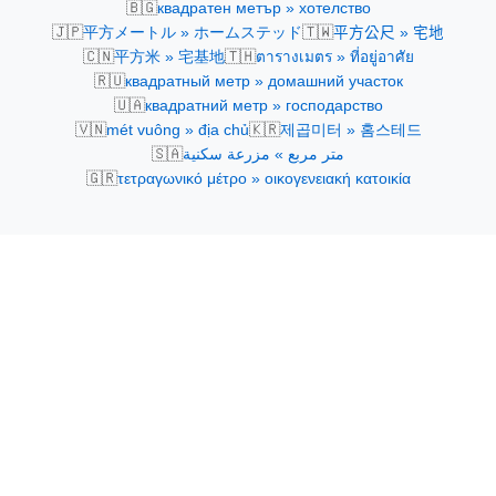
🇧🇬
квадратен метър » хотелство
🇯🇵
🇹🇼
平方メートル » ホームステッド
平方公尺 » 宅地
🇨🇳
🇹🇭
平方米 » 宅基地
ตารางเมตร » ที่อยู่อาศัย
🇷🇺
квадратный метр » домашний участок
🇺🇦
квадратний метр » господарство
🇻🇳
🇰🇷
mét vuông » địa chủ
제곱미터 » 홈스테드
🇸🇦
متر مربع » مزرعة سكنية
🇬🇷
τετραγωνικό μέτρο » οικογενειακή κατοικία