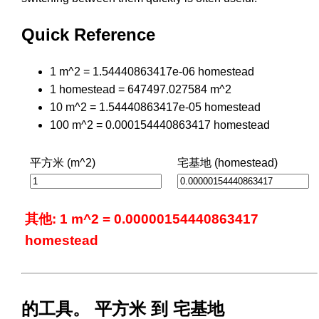
Quick Reference
1 m^2 = 1.54440863417e-06 homestead
1 homestead = 647497.027584 m^2
10 m^2 = 1.54440863417e-05 homestead
100 m^2 = 0.000154440863417 homestead
平方米 (m^2)
宅基地 (homestead)
其他: 1 m^2 = 0.00000154440863417
homestead
的工具。 平方米 到 宅基地