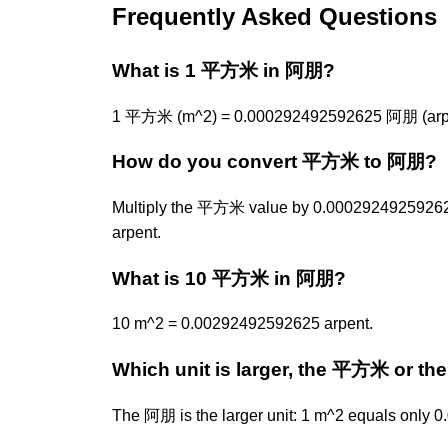
Frequently Asked Questions
What is 1 平方米 in 阿朋?
1 平方米 (m^2) = 0.000292492592625 阿朋 (arpe
How do you convert 平方米 to 阿朋?
Multiply the 平方米 value by 0.0002924925926
arpent.
What is 10 平方米 in 阿朋?
10 m^2 = 0.00292492592625 arpent.
Which unit is larger, the 平方米 or t
The 阿朋 is the larger unit: 1 m^2 equals only