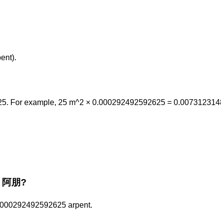
nt).
25. For example, 25 m^2 × 0.000292492592625 = 0.00731231
he 阿朋?
 0.000292492592625 arpent.