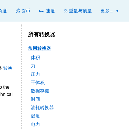
 角度
💰 货币
🏎️ 速度
⚖️ 重量与质量
更多...
所有转换器
常用转换器
体积
力
换
转换
压力
干体积
o the
数据存储
chnical
时间
油耗转换器
温度
电力