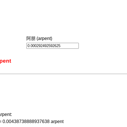
阿朋 (arpent)
pent
pent:
= 0.00438738888937638 arpent