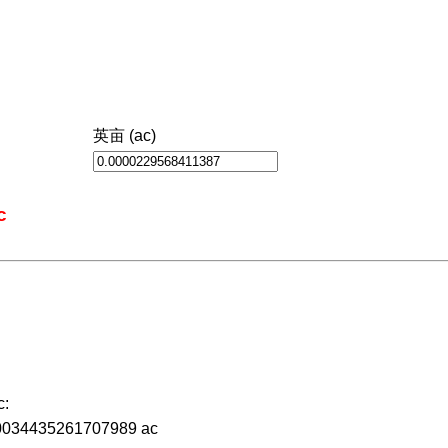
英亩 (ac)
c
:
.00034435261707989 ac