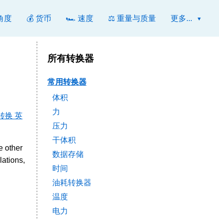
 角度
💰 货币
🏎️ 速度
⚖️ 重量与质量
更多...
所有转换器
常用转换器
体积
力
转换 英
压力
干体积
e other
数据存储
lations,
时间
油耗转换器
温度
电力