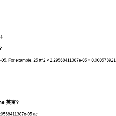
).
?
05. For example, 25 ft^2 × 2.29568411387e-05 = 0.00057392
 the 英亩?
2.29568411387e-05 ac.