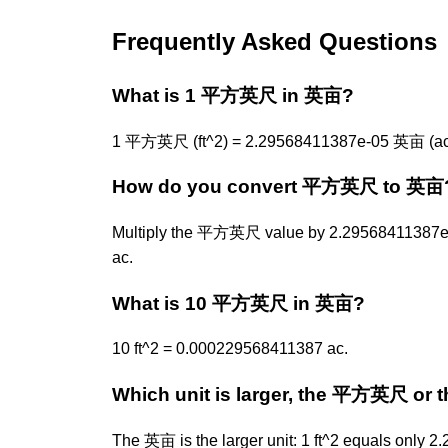
Frequently Asked Questions
What is 1 平方英尺 in 英亩?
1 平方英尺 (ft^2) = 2.29568411387e-05 英亩 (ac
How do you convert 平方英尺 to 英亩
Multiply the 平方英尺 value by 2.29568411387e-
ac.
What is 10 平方英尺 in 英亩?
10 ft^2 = 0.000229568411387 ac.
Which unit is larger, the 平方英尺 or
The 英亩 is the larger unit: 1 ft^2 equals only 