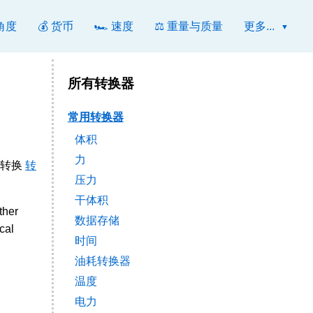
 角度
💰 货币
🏎️ 速度
⚖️ 重量与质量
更多...
所有转换器
常用转换器
体积
力
于转换
转
压力
干体积
ther
数据存储
cal
时间
油耗转换器
温度
电力