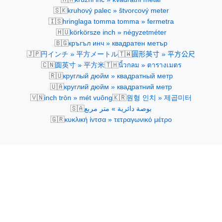
🇸🇰
kruhový palec » štvorcový meter
🇮🇸
hringlaga tomma tomma » fermetra
🇭🇺
körkörsze inch » négyzetméter
🇧🇬
кръгъл инч » квадратен метър
🇯🇵
🇹🇼
円インチ » 平方メートル
圓形英寸 » 平方公尺
🇨🇳
🇹🇭
圆英寸 » 平方米
นิ้วกลม » ตารางเมตร
🇷🇺
круглый дюйм » квадратный метр
🇺🇦
круглий дюйм » квадратний метр
🇻🇳
🇰🇷
inch tròn » mét vuông
원형 인치 » 제곱미터
🇸🇦
بوصة دائرية » متر مربع
🇬🇷
κυκλική ίντσα » τετραγωνικό μέτρο