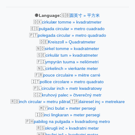
🇬🇧
🌐 Language:
圆英寸 » 平方米
🇩🇰
cirkulær tomme » kvadratmeter
🇪🇸
pulgada circular » metro cuadrado
🇵🇹
polegada circular » metro quadrado
🇩🇪
Kreiszoll » Quadratmeter
🇳🇴
sirkel tomme » kvadratmeter
🇸🇪
cirkulär tum » kvadratmeter
🇫🇮
ympyrän tuuma » neliömetri
🇳🇱
cirkelinch » vierkante meter
🇫🇷
pouce circulaire » mètre carré
🇮🇹
pollice circolare » metro quadrato
🇵🇱
circular inch » metr kwadratowy
🇨🇿
kruhový palec » čtverečný metr
🇷🇴
🇹🇷
inch circular » metru pătrat
dairesel inç » metrekare
🇲🇾
inci bulat » meter persegi
🇮🇩
inci lingkaran » meter persegi
🇵🇭
pabilog na pulgada » kvadradong metro
🇷🇸
okrugli inč » kvadratni metar
🇭🇷
kružni inč » kvadratni metar