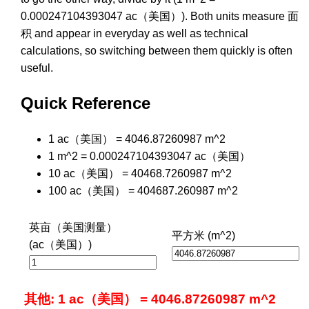
0.000247104393047 ac（美国）). Both units measure 面
积 and appear in everyday as well as technical
calculations, so switching between them quickly is often
useful.
Quick Reference
1 ac（美国） = 4046.87260987 m^2
1 m^2 = 0.000247104393047 ac（美国）
10 ac（美国） = 40468.7260987 m^2
100 ac（美国） = 404687.260987 m^2
英亩（美国测量）
平方米 (m^2)
(ac（美国）)
其他: 1 ac（美国） = 4046.87260987 m^2