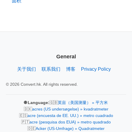
面积
General
关于我们
联系我们
博客
Privacy Policy
© 2026 Convert.hk. All rights reserved.
🇬🇧
🌐 Language:
英亩（美国测量） » 平方米
🇩🇰
acres (US undersøgelse) » kvadratmeter
🇪🇸
acre (encuesta de EE. UU.) » metro cuadrado
🇵🇹
acre (pesquisa dos EUA) » metro quadrado
🇩🇪
Acker (US-Umfrage) » Quadratmeter