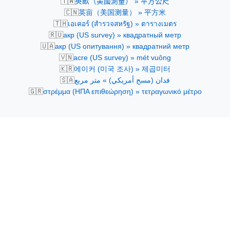
🇹🇼
英畝（美國測量） » 平方公尺
🇨🇳
英亩（美国测量） » 平方米
🇹🇭
เอเคอร์ (สำรวจสหรัฐ) » ตารางเมตร
🇷🇺
акр (US survey) » квадратный метр
🇺🇦
акр (US опитування) » квадратний метр
🇻🇳
acre (US survey) » mét vuông
🇰🇷
에이커 (미국 조사) » 제곱미터
🇸🇦
فدان (مسح أمريكي) » متر مربع
🇬🇷
στρέμμα (ΗΠΑ επιθεώρηση) » τετραγωνικό μέτρο