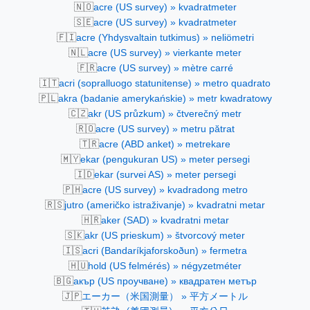
🇳🇴
acre (US survey) » kvadratmeter
🇸🇪
acre (US survey) » kvadratmeter
🇫🇮
acre (Yhdysvaltain tutkimus) » neliömetri
🇳🇱
acre (US survey) » vierkante meter
🇫🇷
acre (US survey) » mètre carré
🇮🇹
acri (sopralluogo statunitense) » metro quadrato
🇵🇱
akra (badanie amerykańskie) » metr kwadratowy
🇨🇿
akr (US průzkum) » čtverečný metr
🇷🇴
acre (US survey) » metru pătrat
🇹🇷
acre (ABD anket) » metrekare
🇲🇾
ekar (pengukuran US) » meter persegi
🇮🇩
ekar (survei AS) » meter persegi
🇵🇭
acre (US survey) » kvadradong metro
🇷🇸
jutro (američko istraživanje) » kvadratni metar
🇭🇷
aker (SAD) » kvadratni metar
🇸🇰
akr (US prieskum) » štvorcový meter
🇮🇸
acri (Bandaríkjaforskoðun) » fermetra
🇭🇺
hold (US felmérés) » négyzetméter
🇧🇬
акър (US проучване) » квадратен метър
🇯🇵
エーカー（米国測量） » 平方メートル