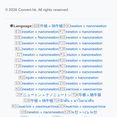
© 2026 Convert.hk. All rights reserved.
🇬🇧
🇩🇰
🌐 Language:
牛顿 » 纳牛顿
newton » nanonewton
🇪🇸
🇵🇹
newton » nanonewton
newton » nanonewton
🇩🇪
🇳🇴
newton » Nanonewton
newton » nanonewton
🇸🇪
🇫🇮
newton » nanonewton
newton » nanonewton
🇳🇱
🇫🇷
newton » nanonewton
newton » nanonewton
🇮🇹
🇵🇱
newton » nanonewton
niuton » nanonewton
🇨🇿
🇷🇴
newton » nanonewton
newton » nanonewton
🇹🇷
🇲🇾
newton » nanonewton
newton » nanonewton
🇮🇩
🇵🇭
newton » nanonewton
newton » nanonewton
🇷🇸
🇭🇷
njutn » nanonewton
njutn » nanonewton
🇸🇰
🇮🇸
newton » nanonewton
newton » nanonewton
🇭🇺
🇧🇬
newton » nanonewton
нютона » нанонютон
🇯🇵
🇹🇼
ニュートン » ナノニュートン
牛頓 » 納牛頓
🇨🇳
🇹🇭
牛顿 » 纳牛顿
นิวตัน » นาโนแนวตัน
🇷🇺
🇺🇦
ньютон » наноньютона
ньютон » наноньютона
🇻🇳
🇰🇷
newton » nanonewton
뉴턴 » 나노뉴턴