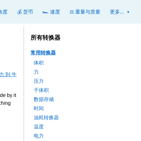
 角度
💰 货币
🏎️ 速度
⚖️ 重量与质量
更多...
所有转换器
常用转换器
体积
力
力 到 牛
压力
干体积
de by it
数据存储
ching
时间
油耗转换器
温度
电力