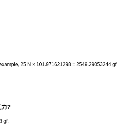
 example, 25 N × 101.971621298 = 2549.29053244 gf.
 克力?
 gf.