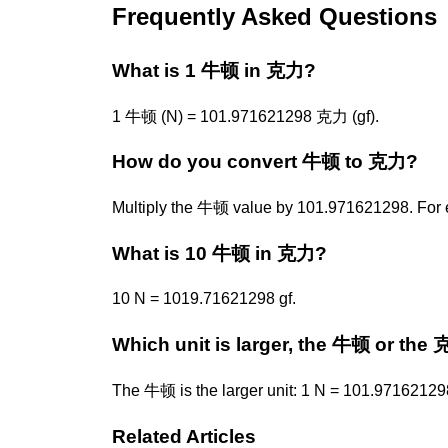
Frequently Asked Questions
What is 1 牛顿 in 克力?
1 牛顿 (N) = 101.971621298 克力 (gf).
How do you convert 牛顿 to 克力?
Multiply the 牛顿 value by 101.971621298. For
What is 10 牛顿 in 克力?
10 N = 1019.71621298 gf.
Which unit is larger, the 牛顿 or the
The 牛顿 is the larger unit: 1 N = 101.971621298
Related Articles