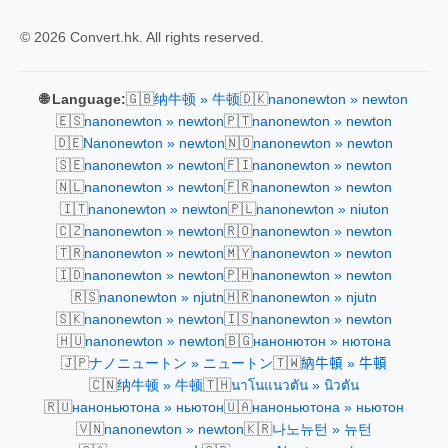
© 2026 Convert.hk. All rights reserved.
🇬🇧
🇩🇰
🌐 Language:
纳牛顿 » 牛顿
nanonewton » newton
🇪🇸
🇵🇹
nanonewton » newton
nanonewton » newton
🇩🇪
🇳🇴
Nanonewton » newton
nanonewton » newton
🇸🇪
🇫🇮
nanonewton » newton
nanonewton » newton
🇳🇱
🇫🇷
nanonewton » newton
nanonewton » newton
🇮🇹
🇵🇱
nanonewton » newton
nanonewton » niuton
🇨🇿
🇷🇴
nanonewton » newton
nanonewton » newton
🇹🇷
🇲🇾
nanonewton » newton
nanonewton » newton
🇮🇩
🇵🇭
nanonewton » newton
nanonewton » newton
🇷🇸
🇭🇷
nanonewton » njutn
nanonewton » njutn
🇸🇰
🇮🇸
nanonewton » newton
nanonewton » newton
🇭🇺
🇧🇬
nanonewton » newton
нанонютон » нютона
🇯🇵
🇹🇼
ナノニュートン » ニュートン
納牛頓 » 牛頓
🇨🇳
🇹🇭
纳牛顿 » 牛顿
นาโนแนวตัน » นิวตัน
🇷🇺
🇺🇦
наноньютона » ньютон
наноньютона » ньютон
🇻🇳
🇰🇷
nanonewton » newton
나노뉴턴 » 뉴턴